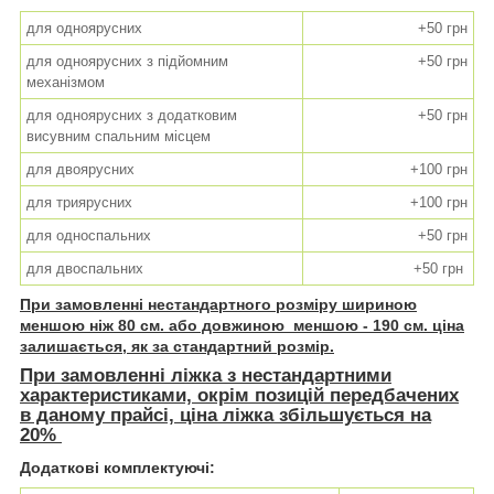
для одноярусних
+50 грн
для одноярусних з підйомним
+50 грн
механізмом
для одноярусних з додатковим
+50 грн
висувним спальним місцем
для двоярусних
+100 грн
для триярусних
+100 грн
для односпальних
+50 грн
для двоспальних
+50 грн
При замовленні нестандартного розміру шириною
меншою ніж 80 см. або довжиною меншою - 190 см. ціна
залишається, як за стандартний розмір.
При замовленні ліжка з нестандартними
характеристиками, окрім позицій передбачених
в даному прайсі, ціна ліжка збільшується на
20%
Додаткові комплектуючі: