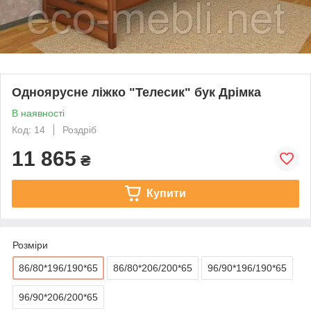
Одноярусне ліжко "Телесик" бук Дрімка
В наявності
Код: 14
Роздріб
11 865
₴
Купити
Розміри
86/80*196/190*65
86/80*206/200*65
96/90*196/190*65
96/90*206/200*65