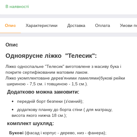
В наявності
Опис
Характеристики
Доставка
Оплата
Умови п
Опис
Одноярусне ліжко "Телесик":
Ліжко односпальне "Телесик" виготовлене з масиву бука і
покрите сертифікованим матовим лаком.
Ліжко укомплектоване дерев'яними ламелями(букові рейки
шириною - 7,5 см. і товщиною - 1,5 см.).
Додатково можна замовити:
передній борт безпеки (з'ємний);
додаткову планку до борта стіни ( для матрацу,
висота якого нижча 18 см.);
комплект шухляд:
Букові
(фасад і корпус - дерево, низ - фанера);