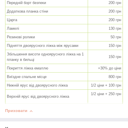
Передній борт безпеки
200 грн
Додаткова планка стіни
200 грн
Царга
200 грн
Ламелі
130 грн
Резинові ролики
50 грн
Підняття двоярусного ліжка між ярусами
150 грн
Збільшення висоти одноярусного ліжка на 1
150 грн
планку в бильці
Покриття ліжка емаллю
+30% до ціни
Виїздне спальне місце
800 грн
Нижній ярус від двоярусного ліжка
1/2 ціни + 100 грн
1/2 ціни + 250 грн
Верхній ярус від двоярусного ліжка
Приховати