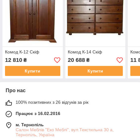
Комод К-12 Скіф
Комод К-14 Скіф
Комо
12 810
20 688
11 
₴
₴
Купити
Купити
Про нас
100% позитивних з 26 відгуків за рік
Працює з 16.02.2016
м. Тернопіль
Салон Меблів "Еко Меблі", вул.Текстильна 30 а,
Тернопіль, Україна