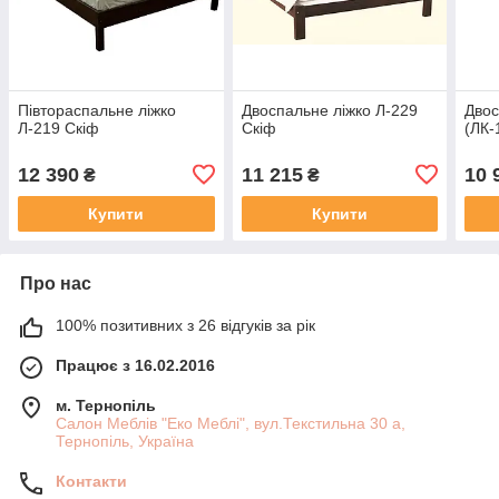
Півтораспальне ліжко
Двоспальне ліжко Л-229
Двос
Л-219 Скіф
Скіф
(ЛК-
12 390
11 215
10 
₴
₴
Купити
Купити
Про нас
100% позитивних з 26 відгуків за рік
Працює з 16.02.2016
м. Тернопіль
Салон Меблів "Еко Меблі", вул.Текстильна 30 а,
Тернопіль, Україна
Контакти