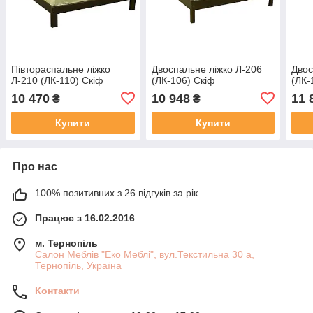
Півтораспальне ліжко
Двоспальне ліжко Л-206
Двос
Л-210 (ЛК-110) Скіф
(ЛК-106) Скіф
(ЛК-
10 470
10 948
11 
₴
₴
Купити
Купити
Про нас
100% позитивних з 26 відгуків за рік
Працює з 16.02.2016
м. Тернопіль
Салон Меблів "Еко Меблі", вул.Текстильна 30 а,
Тернопіль, Україна
Контакти