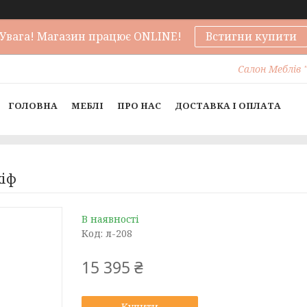
Увага! Магазин працює ONLINE!
Встигни купити
Салон Меблів "
ГОЛОВНА
МЕБЛІ
ПРО НАС
ДОСТАВКА І ОПЛАТА
кіф
В наявності
Код:
л-208
15 395 ₴
Купити