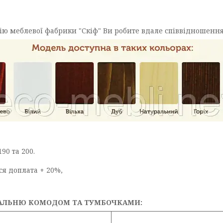
ю меблевої фабрики "Скіф" Ви робите вдале співвідношення в 
90 та 200.
ься доплата + 20%,
АЛЬНЮ КОМОДОМ ТА ТУМБОЧКАМИ: