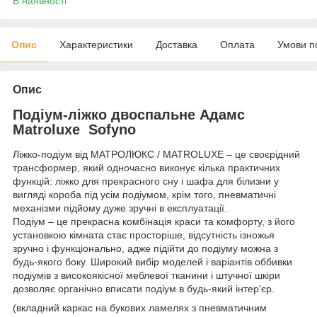
В наявності
Опис
Характеристики
Доставка
Оплата
Умови п
Опис
Подіум-ліжко двоспальне Адамс
Matroluxe Sofyno
Ліжко-подіум від МАТРОЛЮКС / MATROLUXE – це своєрідний
трансформер, який одночасно виконує кілька практичних
функцій: ліжко для прекрасного сну і шафа для білизни у
вигляді короба під усім подіумом, крім того, пневматичні
механізми підйому дуже зручні в експлуатації.
Подіум – це прекрасна комбінація краси та комфорту, з його
установкою кімната стає просторіше, відсутність ізножья
зручно і функціонально, адже підійти до подіуму можна з
будь-якого боку. Широкий вибір моделей і варіантів оббивки
подіумів з високоякісної меблевої тканини і штучної шкіри
дозволяє органічно вписати подіум в будь-який інтер'єр.
(вкладний каркас на букових ламелях з пневматичним