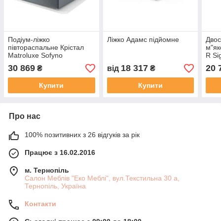
Подіум-ліжко
Ліжко Адамс підйомне
Двос
півтораспальне Крістал
м"як
Matroluxe Sofyno
R Si
30 869
18 317
20 
₴
від
₴
Купити
Купити
Про нас
100% позитивних з 26 відгуків за рік
Працює з 16.02.2016
м. Тернопіль
Салон Меблів "Еко Меблі", вул.Текстильна 30 а,
Тернопіль, Україна
Контакти