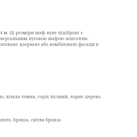
,4 м. Ці розміри шаф-купе підібрані з
ніверсальним кутовою шафою-консоллю.
матоване дзеркало або комбіновані фасади в
, вільха темна, горіх лісовий, чорне дерево,
лото, бронза, світла бронза