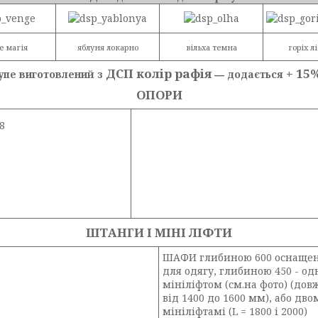
е магія
яблуня локарно
вільха темна
горіх л
ДСП колір рафія
+ 15
упе виготовлений з
― додається
ОПОРИ
8
ШТАНГИ І МІНІ ЛІФТИ
ШАФИ глибиною 600 оснащен
для одягу, глибиною 450 - о
мініліфтом (см.на фото) (до
від 1400 до 1600 мм), або дво
мініліфтамі (L = 1800 і 2000)