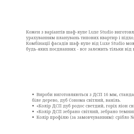
Кожен з варіантів шаф-купе Luxe Studio виготовля
урахуванням планувань типових квартир і підх
Комбінації фасадів шаф-купе від Luxe Studio мо
будь-яких поєднаннях - все залежить тільки від
Вироби виготовляються з ДСП 16 мм, стандар
біле дерево, дуб Сонома світлий, ваніль.
«Колір ДСП дуб родос светдий, горіх ліон св
«Колір ДСП зебрано світлий, зебрано темни
Колір профілю (за замовчуванням): срібло №1