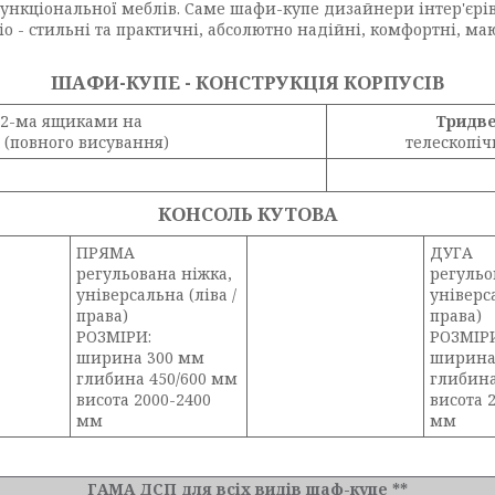
нкціональної меблів. Саме шафи-купе дизайнери інтер'єр
dio - стильні та практичні, абсолютно надійні, комфортні,
ШАФИ-КУПЕ - КОНСТРУКЦІЯ КОРПУСIВ
 2-ма ящиками на
Тридв
(повного висування)
телескопіч
КОНСОЛЬ КУТОВА
ПРЯМА
ДУГА
регульована ніжка,
регульо
універсальна (ліва /
універса
права)
права)
РОЗМІРИ:
РОЗМІР
ширина 300 мм
ширина
глибина 450/600 мм
глибина
висота 2000-2400
висота 
мм
мм
ГАМА ДСП для всіх видів шаф-купе **