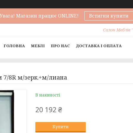
Увага! Магазин працює ONLINE!
Встигни купити
Салон Меблів "
ГОЛОВНА
МЕБЛІ
ПРО НАС
ДОСТАВКА І ОПЛАТА
 7/8R м/зерк.+м/лиана
В наявності
20 192 ₴
Купити