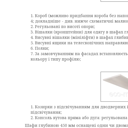
Короб (можливо придбання короба без наповн
4; докладніше - див. нижче схематичні малюн
Регульовані по висоті опори;
Вішалки (кронштейни) для одягу в шафах г
Висувні вішалки (мініліфти) в шафах глиби
Висувні ящики на телескопічних направляюч
Полки;
За замовчуванням на фасадах встановлюєтьс
кольору і типу профілю;
Козирки з підсвічуванням для дводверних і
підсвічування;
Консоль кутова пряма або дуга: регульована 
Шафи глубиною 450 мм оснащені одни чи двома