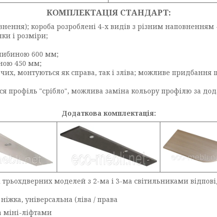
КОМПЛЕКТАЦІЯ СТАНДАРТ:
ення); короба розроблені 4-х видів з різним наповненням - 
ки і розміри;
либиною 600 мм;
ною 450 мм;
их, монтуються як справа, так і зліва; можливе придбання 
я профіль "срібло", можлива заміна кольору профілю за дода
Додаткова комплектація:
 трьохдверних моделей з 2-ма і 3-ма світильниками відповід
ніжка, універсальна (ліва / права
 міні-ліфтами