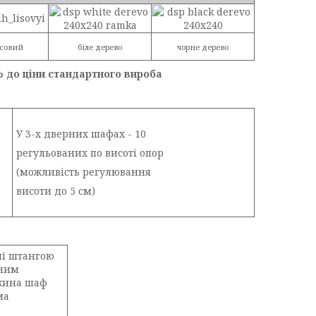
ісовий
біле дерево
чорне дерево
%
до ціни стандартного вироба
У 3-х дверних шафах - 10
регульованих по висоті опор
(можливість регулювання
висоти до 5 см)
і штангою
дним
вжина шаф
ма