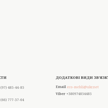
eco-mebli@ukr.net
 (97) 485-44-85
+380974854485
 (66) 777-37-64