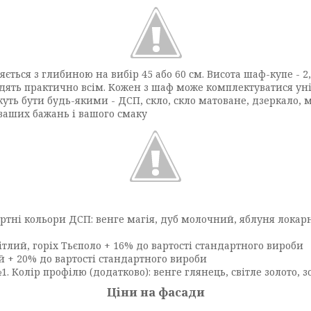
ється з глибиною на вибір 45 або 60 см. Висота шаф-купе - 2
одять практично всім. Кожен з шаф може комплектуватися у
жуть бути будь-якими - ДСП, скло, скло матоване, дзеркало, 
 ваших бажань і вашого смаку
тні кольори ДСП: венге магія, дуб молочний, яблуня локарно
ітлий, горіх Тьєполо + 16% до вартості стандартного вироби
й + 20% до вартості стандартного вироби
. Колір профілю (додатково): венге глянець, світле золото, зо
Ціни на фасади