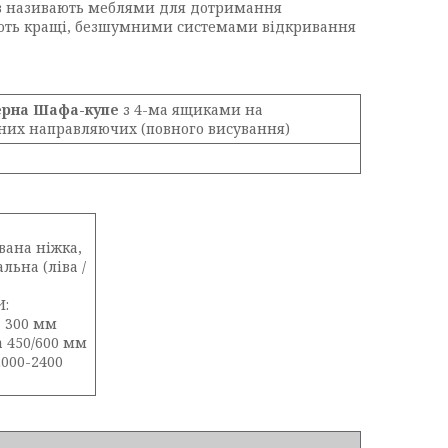
ів називають меблями для дотримання
 мають кращі, безшумними системами відкривання
ерна Шафа-купе
з 4-ма ящиками на
них направляючих (повного висування)
вана ніжка,
льна (ліва /
И:
 300 мм
 450/600 мм
2000-2400