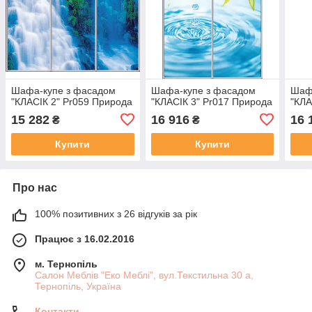
Шафа-купе з фасадом
Шафа-купе з фасадом
Шаф
"КЛАСІК 2" Pr059 Природа
"КЛАСІК 3" Pr017 Природа
"КЛА
15 282
16 916
16 
₴
₴
Купити
Купити
Про нас
100% позитивних з 26 відгуків за рік
Працює з 16.02.2016
м. Тернопіль
Салон Меблів "Еко Меблі", вул.Текстильна 30 а,
Тернопіль, Україна
Контакти