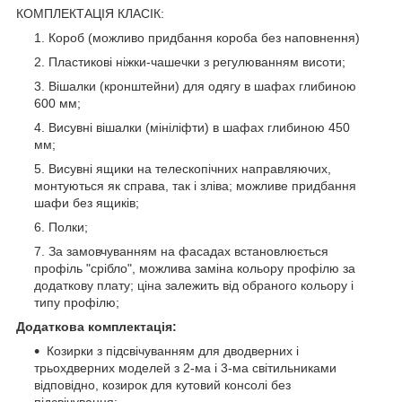
КОМПЛЕКТАЦІЯ КЛАСІК:
Короб (можливо придбання короба без наповнення)
Пластикові ніжки-чашечки з регулюванням висоти;
Вішалки (кронштейни) для одягу в шафах глибиною
600 мм;
Висувні вішалки (мініліфти) в шафах глибиною 450
мм;
Висувні ящики на телескопічних направляючих,
монтуються як справа, так і зліва; можливе придбання
шафи без ящиків;
Полки;
За замовчуванням на фасадах встановлюється
профіль "срібло", можлива заміна кольору профілю за
додаткову плату; ціна залежить від обраного кольору і
типу профілю;
Додаткова комплектація:
Козирки з підсвічуванням для дводверних і
трьохдверних моделей з 2-ма і 3-ма світильниками
відповідно, козирок для кутовий консолі без