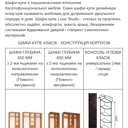
Шафи-купе є першокласними втіленням
багатофункціональної меблів. Саме шафи-купе дизайнери
інтер'єрів називають меблями для дотримання ідеального
порядку в домі. Шафи-купе Luxe Studio - стильні та практичні,
абсолютно надійні, комфортні, мають кращі, безшумними
системами відкривання дверей і створені з екологічних
матеріалів.
ШАФИ-КУПЕ КЛАСІК - КОНСТРУКЦІЯ КОРПУСІВ
ШАФИ ГЛУБИНА
ШАФИ ГЛУБИНА
КОНСОЛЬ УГЛОВА
450 ММ
600 ММ
КЛАСІК
з 2-ма ящиками на
з 2-ма ящиками на
універсальна (ліва
телескопічних
телескопічних
/ права)
направляючих
направляючих
опція
(Повного
(Повного
висування)
висування)