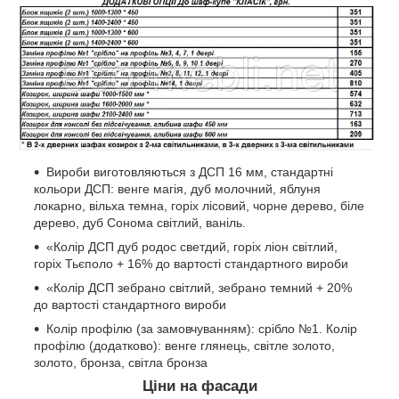
Вироби виготовляються з ДСП 16 мм, стандартні
кольори ДСП: венге магія, дуб молочний, яблуня
локарно, вільха темна, горіх лісовий, чорне дерево, біле
дерево, дуб Сонома світлий, ваніль.
«Колір ДСП дуб родос светдий, горіх ліон світлий,
горіх Тьєполо + 16% до вартості стандартного вироби
«Колір ДСП зебрано світлий, зебрано темний + 20%
до вартості стандартного вироби
Колір профілю (за замовчуванням): срібло №1. Колір
профілю (додатково): венге глянець, світле золото,
золото, бронза, світла бронза
Ціни на фасади