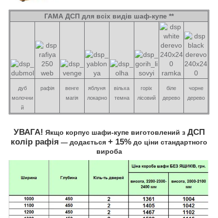
ГАМА ДСП для всіх видів шаф-купе **
дуб
рафія
венге
яблуня
вільха
горіх
біле
чорне
молочни
магія
локарно
темна
лісовий
дерево
дерево
й
УВАГА!
ДСП
Якщо корпус шафи-купе виготовлений з
колір рафія
+ 15%
― додається
до ціни стандартного
вироба