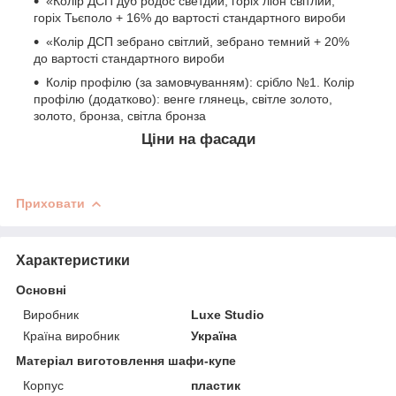
«Колір ДСП дуб родос светдий, горіх ліон світлий,
горіх Тьєполо + 16% до вартості стандартного вироби
«Колір ДСП зебрано світлий, зебрано темний + 20%
до вартості стандартного вироби
Колір профілю (за замовчуванням): срібло №1. Колір
профілю (додатково): венге глянець, світле золото,
золото, бронза, світла бронза
Ціни на фасади
Приховати
Характеристики
Основні
Виробник
Luxe Studio
Країна виробник
Україна
Матеріал виготовлення шафи-купе
Корпус
пластик