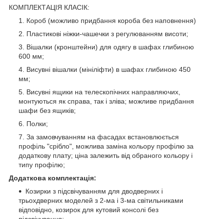
КОМПЛЕКТАЦІЯ КЛАСІК:
Короб (можливо придбання короба без наповнення)
Пластикові ніжки-чашечки з регулюванням висоти;
Вішалки (кронштейни) для одягу в шафах глибиною
600 мм;
Висувні вішалки (мініліфти) в шафах глибиною 450
мм;
Висувні ящики на телескопічних направляючих,
монтуються як справа, так і зліва; можливе придбання
шафи без ящиків;
Полки;
За замовчуванням на фасадах встановлюється
профіль "срібло", можлива заміна кольору профілю за
додаткову плату; ціна залежить від обраного кольору і
типу профілю;
Додаткова комплектація:
Козирки з підсвічуванням для дводверних і
трьохдверних моделей з 2-ма і 3-ма світильниками
відповідно, козирок для кутовий консолі без