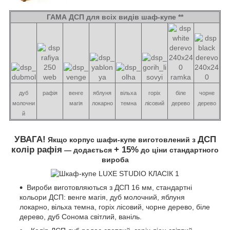
ГАМА ДСП для всіх видів шаф-купе **
дуб
рафія
венге
яблуня
вільха
горіх
біле
чорне
молочни
магія
локарно
темна
лісовий
дерево
дерево
й
УВАГА!
ДСП
Якщо корпус шафи-купе виготовлений з
колір рафія
+ 15%
― додається
до ціни стандартного
вироба
Вироби виготовляються з ДСП 16 мм, стандартні
кольори ДСП: венге магія, дуб молочний, яблуня
локарно, вільха темна, горіх лісовий, чорне дерево, біле
дерево, дуб Сонома світлий, ваніль.