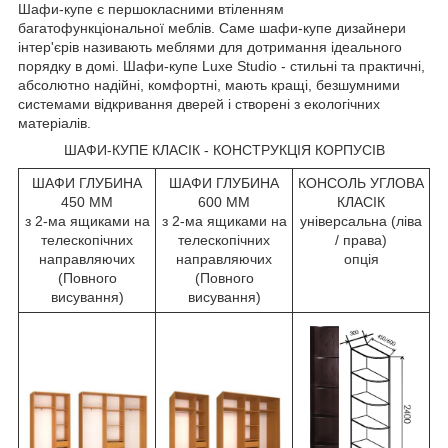
Шафи-купе є першокласними втіленням
багатофункціональної меблів. Саме шафи-купе дизайнери
інтер'єрів називають меблями для дотримання ідеального
порядку в домі. Шафи-купе Luxe Studio - стильні та практичні,
абсолютно надійні, комфортні, мають кращі, безшумними
системами відкривання дверей і створені з екологічних
матеріалів.
ШАФИ-КУПЕ КЛАСІК - КОНСТРУКЦІЯ КОРПУСІВ
ШАФИ ГЛУБИНА
ШАФИ ГЛУБИНА
КОНСОЛЬ УГЛОВА
450 ММ
600 ММ
КЛАСІК
з 2-ма ящиками на
з 2-ма ящиками на
універсальна (ліва
телескопічних
телескопічних
/ права)
направляючих
направляючих
опція
(Повного
(Повного
висування)
висування)