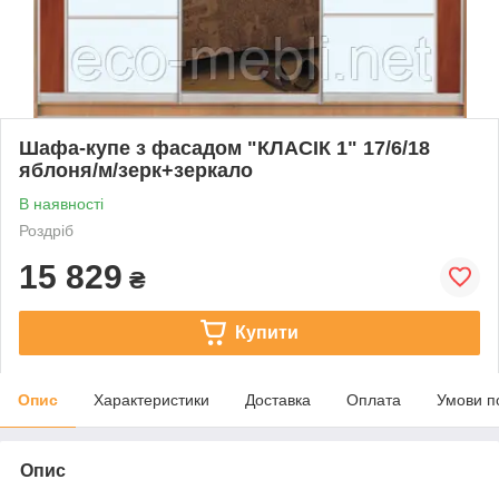
Шафа-купе з фасадом "КЛАСІК 1" 17/6/18
яблоня/м/зерк+зеркало
В наявності
Роздріб
15 829
₴
Купити
Опис
Характеристики
Доставка
Оплата
Умови п
Опис