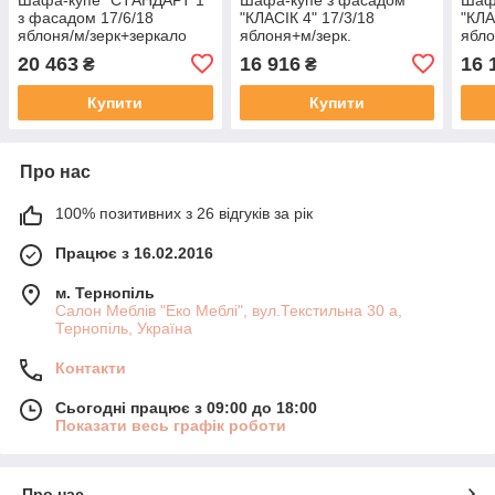
з фасадом 17/6/18
"КЛАСІК 4" 17/3/18
"КЛА
яблоня/м/зерк+зеркало
яблоня+м/зерк.
ябло
20 463
16 916
16 
₴
₴
Купити
Купити
Про нас
100% позитивних з 26 відгуків за рік
Працює з 16.02.2016
м. Тернопіль
Салон Меблів "Еко Меблі", вул.Текстильна 30 а,
Тернопіль, Україна
Контакти
Сьогодні працює з 09:00 до 18:00
Показати весь графік роботи
Про нас