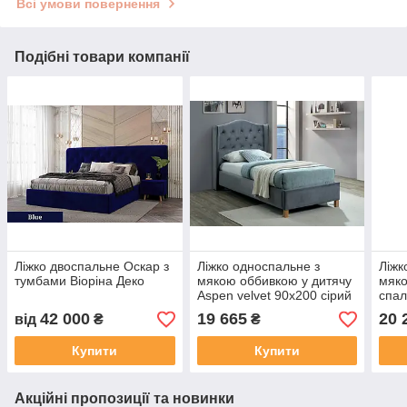
Всі умови повернення
Подібні товари компанії
Ліжко двоспальне Оскар з
Ліжко односпальне з
Ліжк
тумбами Віоріна Деко
мякою оббивкою у дитячу
мяко
Aspen velvet 90x200 сірий
спал
Signal
160x
42 000
19 665
20 
від
₴
₴
Купити
Купити
Акційні пропозиції та новинки