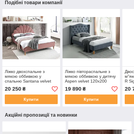
Подібні товари компанії
Ліжко двохспальне з
Ліжко півтораспальне з
Двос
мякою оббивкою у
мякою оббивкою у дитячу
м"як
спальню Santana velvet
Aspen velvet 120x200
R Si
160x200 рожевий Signal
сірий Signal
20 250
19 890
20 
₴
₴
Купити
Купити
Акційні пропозиції та новинки