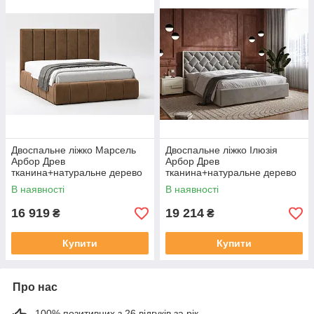
Двоспальне ліжко Марсель
Двоспальне ліжко Ілюзія
Арбор Древ
Арбор Древ
тканина+натуральне дерево
тканина+натуральне дерево
В наявності
В наявності
16 919
19 214
₴
₴
Купити
Купити
Про нас
100% позитивних з 26 відгуків за рік