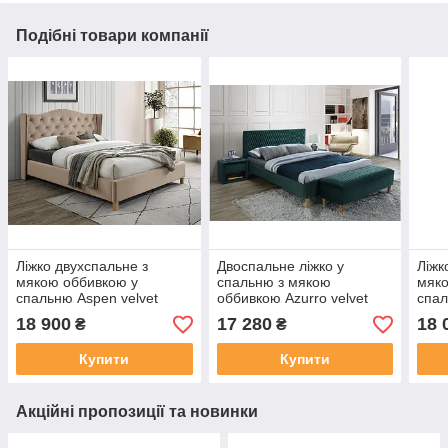
Подібні товари компанії
Ліжко двухспальне з
Двоспальне ліжко у
Ліжк
мякою оббивкою у
спальню з мякою
мяко
спальню Aspen velvet
оббивкою Azurro velvet
спал
160x200 бежевий Signal
180х200 зелений Signal
160x
18 900
17 280
18 
₴
₴
Купити
Купити
Акційні пропозиції та новинки