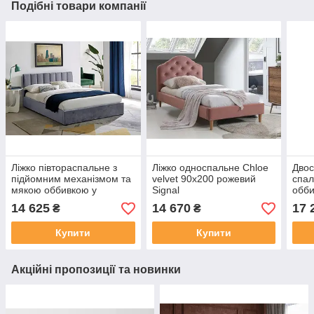
Подібні товари компанії
Ліжко півтораспальне з
Ліжко односпальне Chloe
Двос
підйомним механізмом та
velvet 90x200 рожевий
спал
мякою оббивкою у
Signal
обби
спальню Montreal velvet
180х
14 625
14 670
17 
₴
₴
140x200 сірий Signal
Купити
Купити
Акційні пропозиції та новинки