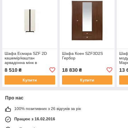
Шафа Есмара SZF 2D
Шафа Коен SZF3D2S
Шаф
кашемір/каштан
Гербор
моду
арвадонна мінк в
Марк
вітальню,спальню
8 510
18 830
13 
₴
₴
Купити
Купити
Про нас
100% позитивних з 26 відгуків за рік
Працює з 16.02.2016