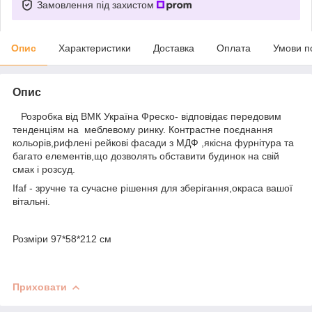
Замовлення під захистом
Опис
Характеристики
Доставка
Оплата
Умови п
Опис
Розробка від ВМК Україна Фреско- відповідає передовим
тенденціям на меблевому ринку. Контрастне поєднання
кольорів,рифлені рейкові фасади з МДФ ,якісна фурнітура та
багато елементів,що дозволять обставити будинок на свій
смак і розсуд.
Ifaf - зручне та сучасне рішення для зберігання,окраса вашої
вітальні.
Розміри 97*58*212 см
Приховати