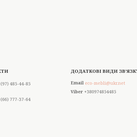
eco-mebli@ukr.net
 (97) 485-44-85
+380974854485
 (66) 777-37-64