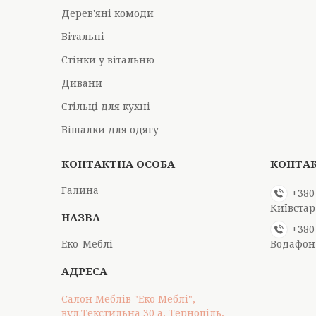
Дерев'яні комоди
Вітальні
Стінки у вітальню
Дивани
Стільці для кухні
Вішалки для одягу
Галина
+380
Київстар
+380
Еко-Меблі
Водафон
Салон Меблів "Еко Меблі",
вул.Текстильна 30 а, Тернопіль,