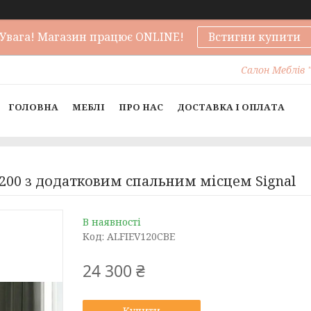
Увага! Магазин працює ONLINE!
Встигни купити
Салон Меблів "
ГОЛОВНА
МЕБЛІ
ПРО НАС
ДОСТАВКА І ОПЛАТА
x200 з додатковим спальним місцем Signal
В наявності
Код:
ALFIEV120CBE
24 300 ₴
Купити