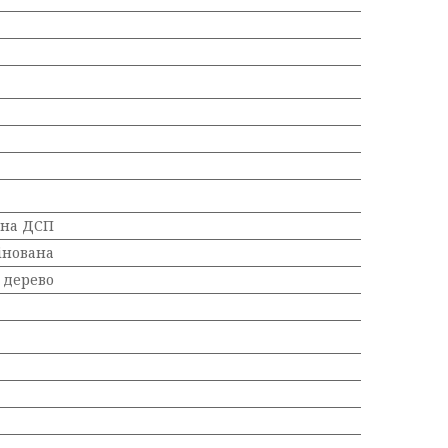
ана ДСП
інована
 дерево