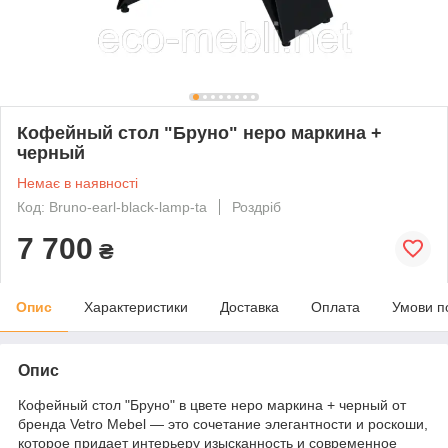
Кофейный стол "Бруно" неро маркина +
черный
Немає в наявності
Код: Bruno-earl-black-lamp-ta
Роздріб
7 700
₴
Опис
Характеристики
Доставка
Оплата
Умови п
Опис
Кофейный стол "Бруно" в цвете неро маркина + черный от
бренда Vetro Mebel — это сочетание элегантности и роскоши,
которое придает интерьеру изысканность и современное