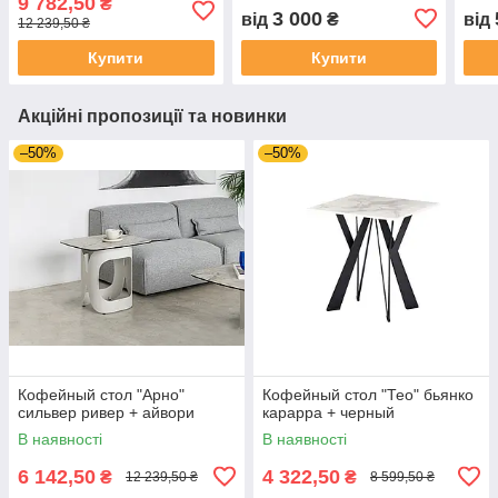
9 782,50
₴
3 000
від
₴
від
12 239,50 ₴
Купити
Купити
Акційні пропозиції та новинки
–50%
–50%
Кофейный стол "Арно"
Кофейный стол "Тео" бьянко
сильвер ривер + айвори
карарра + черный
В наявності
В наявності
6 142,50
4 322,50
₴
₴
12 239,50 ₴
8 599,50 ₴