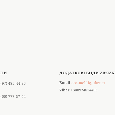
eco-mebli@ukr.net
 (97) 485-44-85
+380974854485
 (66) 777-37-64