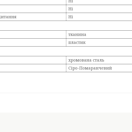
Ні
Ні
хитання
Ні
тканина
пластик
хромована сталь
Сіро-Помаранчевий