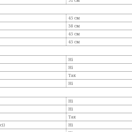
51 см
45 см
38 см
45 см
45 см
Ні
Ні
Так
Ні
Ні
Ні
Так
сі)
Ні