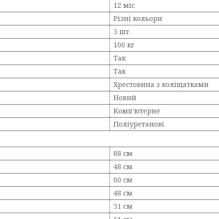
12 міс
Різні кольори
5 шт.
100 кг
Так
Так
Хрестовина з коліщатками
Новий
Комп'ютерне
Поліуретанові
88 см
48 см
60 см
48 см
51 см