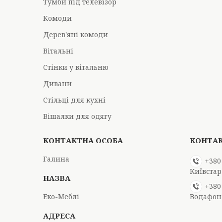
Тумби під телевізор
Комоди
Дерев'яні комоди
Вітальні
Стінки у вітальню
Дивани
Стільці для кухні
Вішалки для одягу
Галина
+380
Київстар
+380
Еко-Меблі
Водафон