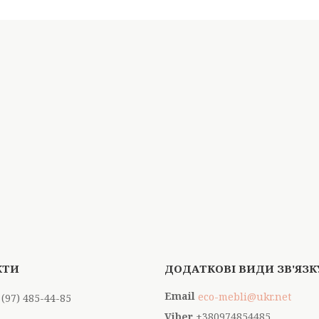
eco-mebli@ukr.net
 (97) 485-44-85
+380974854485