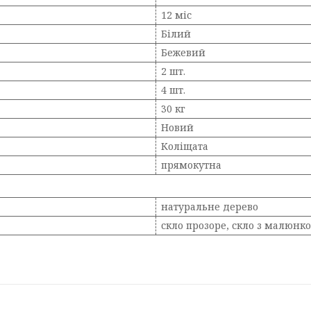
12 міс
Білий
Бежевий
2 шт.
4 шт.
30 кг
Новий
Коліщата
прямокутна
натуральне дерево
скло прозоре, скло з малюнко