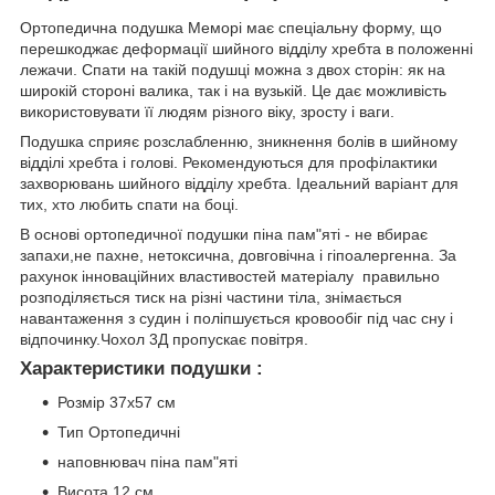
Ортопедична подушка Меморі має спеціальну форму, що
перешкоджає деформації шийного відділу хребта в положенні
лежачи. Спати на такій подушці можна з двох сторін: як на
широкій стороні валика, так і на вузькій. Це дає можливість
використовувати її людям різного віку, зросту і ваги.
Подушка сприяє розслабленню, зникнення болів в шийному
відділі хребта і голові. Рекомендуються для профілактики
захворювань шийного відділу хребта. Ідеальний варіант для
тих, хто любить спати на боці.
В основі ортопедичної подушки піна пам"яті - не вбирає
запахи,не пахне, нетоксична, довговічна і гіпоалергенна. За
рахунок інноваційних властивостей матеріалу правильно
розподіляється тиск на різні частини тіла, знімається
навантаження з судин і поліпшується кровообіг під час сну і
відпочинку.Чохол 3Д пропускає повітря.
Характеристики подушки :
Розмір 37x57 см
Тип Ортопедичні
наповнювач піна пам"яті
Висота 12 см