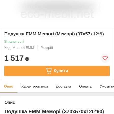
Подушка EMM Memori (Меморі) (37x57х12*9)
В наявності
Код: Memori EMM
Роздріб
1 517
₴
Купити
Опис
Характеристики
Доставка
Оплата
Умови п
Опис
Подушка EMM Меморі (370x570х120*90)