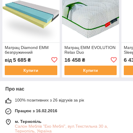
Матрац Diamond EMM
Матрац EMM EVOLUTION
Мат
безпружинний
Relax Duo
Slee
5 685
16 458
6 4
від
₴
₴
Купити
Купити
Про нас
100% позитивних з 26 відгуків за рік
Працює з 16.02.2016
м. Тернопіль
Салон Меблів "Еко Меблі", вул.Текстильна 30 а,
Тернопіль, Україна