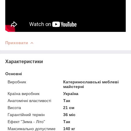
Приховати
Характеристики
Основні
Виробник
Катеринославські меблеві
майстерні
Країна виробник
Україна
Анатомічні властивості
Так
Висота
21 см
Гарантійний термін
36 міс
Ефект "Зима - Літо"
Так
Максимально допустиме
140 кг