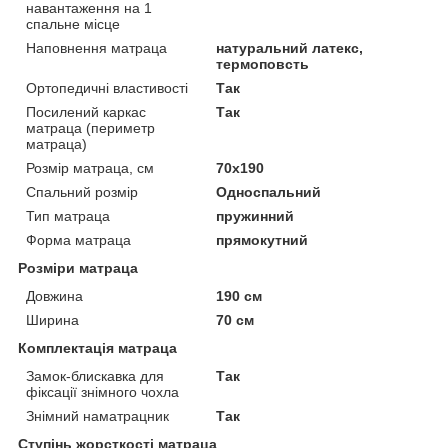
навантаження на 1
спальне місце
Наповнення матраца
натуральний латекс,
термоповсть
Ортопедичні властивості
Так
Посилений каркас
Так
матраца (периметр
матраца)
Розмір матраца, см
70х190
Спальний розмір
Односпальний
Тип матраца
пружинний
Форма матраца
прямокутний
Розміри матраца
Довжина
190 см
Ширина
70 см
Комплектація матраца
Замок-блискавка для
Так
фіксації знімного чохла
Знімний наматрацник
Так
Ступінь жорсткості матраца