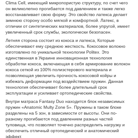
Clima Cell, имеющий микропористую структуру, по счет чего
он великолепно прогибается под давлением и также легко
восстанавливает свою форму. Это свойство латекса делает
зимнюю сторону особо мягкой и комфортной. Латекс, в
отличии от синтетических материалов, более упругой, имеет
увеличенный срок службы, экологически безопасен.
Летняя сторона состоит из кокоса и латекса, Которые
обеспечивают ему среднюю жесткость. Кокосовое волокно
изготовлено по уникальной технологии Politex. Это
единственная в Украине инновационная технология
обработки кокоса, включающая в себя армирование волокон
кокоса сеткой из 100% полиэстерового материала и
позволяющая увеличить прочность кокосовой койры и
избежать деформации под воздействием пружин. Данная
технология обеспечивает более длительный срок
эксплуатации и усиливает ортопедические свойства.
Внутри матраса Fantasy Duo находится блок независимых
пружин «Anatomic Multy Zone 5». Пружины в таком блоке
разделены на 5 зон, в зависимости от высоты. Они по-
разному прогибаются под давлением разных частей
туловища, что позволяет точечно распределить нагрузку и
обеспечить отличный ортопедический и анатомический
эффект.