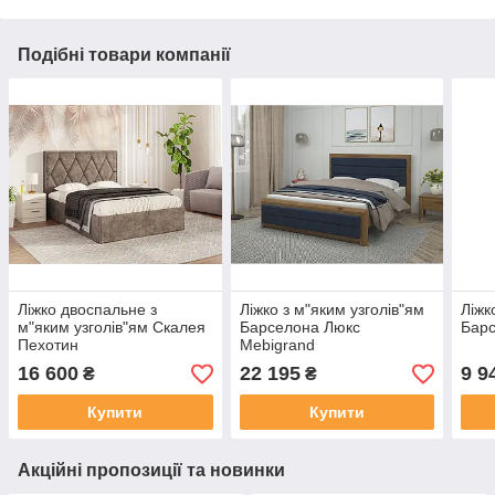
Подібні товари компанії
Ліжко двоспальне з
Ліжко з м"яким узголів"ям
Ліжк
м"яким узголів"ям Скалея
Барселона Люкс
Барс
Пехотин
Mebigrand
16 600
22 195
9 9
₴
₴
Купити
Купити
Акційні пропозиції та новинки