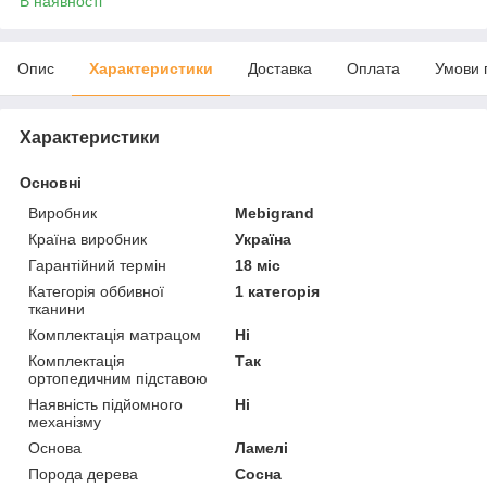
В наявності
Опис
Характеристики
Доставка
Оплата
Умови 
Характеристики
Основні
Виробник
Mebigrand
Країна виробник
Україна
Гарантійний термін
18 міс
Категорія оббивної
1 категорія
тканини
Комплектація матрацом
Ні
Комплектація
Так
ортопедичним підставою
Наявність підйомного
Ні
механізму
Основа
Ламелі
Порода дерева
Сосна