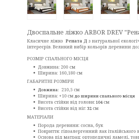
Двоспальне ліжко ARBOR DREV "Рен
Класичне ліжко
Рената Д
з натуральної екологі
інтереєрів. Великий вибір кольорів деревини доз
РОЗМІР СПАЛЬНОГО МІСЦЯ
Довжина: 200 см
Ширина: 160,180 см
ГАБАРИТНІ РОЗМІРИ
210,5 см
Довжина:
Ширина:
+10
см
до ширини спального місця
Висота стійки від голови:
см
104
Висота стійки від ніг:
см
32
МАТЕРІАЛИ
Порода деревини: сосна, бук
Покриття: гіпоалергенний лак італійського 
Основа під матрац: ортопедичні ламелі, т