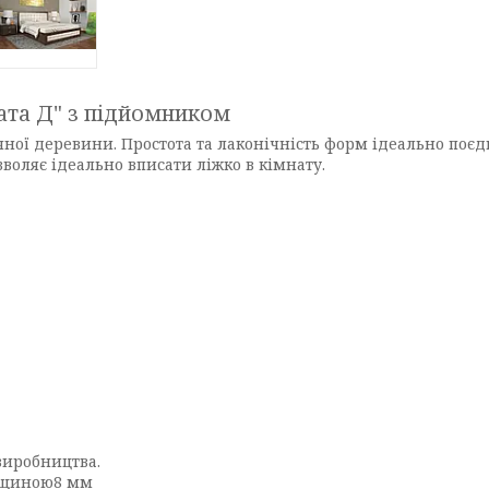
ата Д" з підйомником
чної деревини. Простота та лаконічність форм ідеально поє
воляє ідеально вписати ліжко в кімнату.
виробництва.
овщиною8 мм