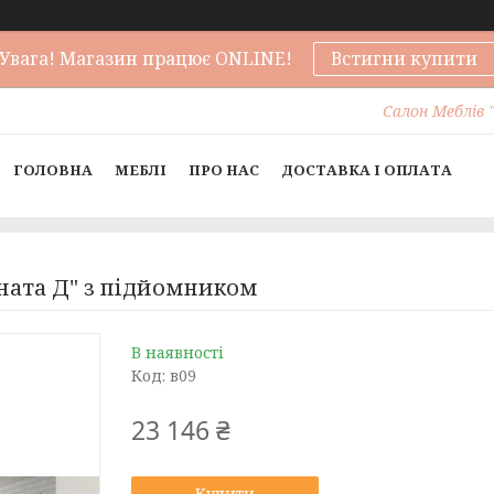
Увага! Магазин працює ONLINE!
Встигни купити
Салон Меблів "
ГОЛОВНА
МЕБЛІ
ПРО НАС
ДОСТАВКА І ОПЛАТА
ната Д" з підйомником
В наявності
Код:
в09
23 146 ₴
Купити