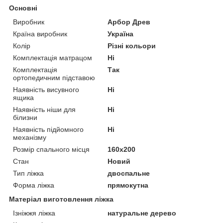
Основні
Виробник
Арбор Древ
Країна виробник
Україна
Колір
Різні кольори
Комплектація матрацом
Ні
Комплектація
Так
ортопедичним підставою
Наявність висувного
Ні
ящика
Наявність ніши для
Ні
білизни
Наявність підйомного
Ні
механізму
Розмір спального місця
160х200
Стан
Новий
Тип ліжка
двоспальне
Форма ліжка
прямокутна
Матеріал виготовлення ліжка
Ізніжжя ліжка
натуральне дерево