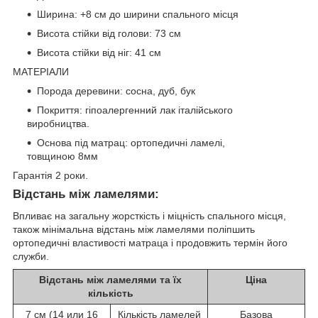
Ширина: +8 см до ширини спального місця
Висота стійки від голови: 73 см
Висота стійки від ніг: 41 см
МАТЕРІАЛИ
Порода деревини: сосна, дуб, бук
Покриття: гіпоалергенний лак італійського
виробництва.
Основа під матрац: ортопедичні ламелі,
товщиною 8мм
Гарантія 2 роки.
Відстань між ламелями:
Впливає на загальну жорсткість і міцність спального місця,
також мінімальна відстань між ламелями поліпшить
ортопедичні властивості матраца і продовжить термін його
служби.
Відстань між ламелями та їх
Ціна
кількість
7 см (14 или 16
Кількість ламелей
Базова