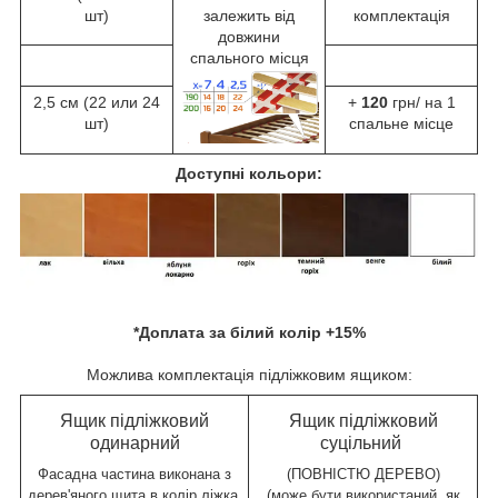
шт)
залежить від
комплектація
довжини
спального місця
2,5 см (22 или 24
+
120
грн/ на 1
шт)
спальне місце
Доступні кольори:
*Доплата за білий колір +15%
Можлива комплектація підліжковим ящиком:
Ящик підліжковий
Ящик підліжковий
одинарний
суцільний
Фасадна частина виконана з
(ПОВНІСТЮ ДЕРЕВО)
дерев'яного щита в колір ліжка,
(може бути використаний ,як