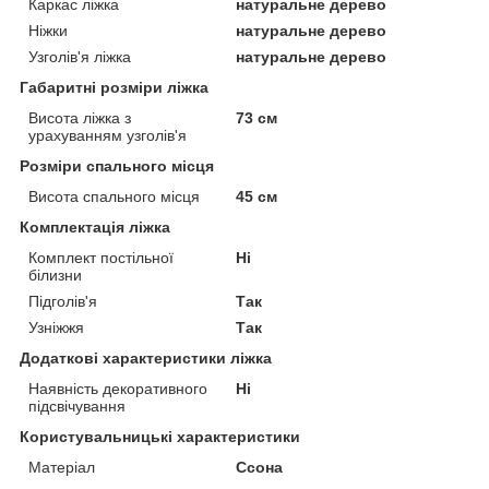
Каркас ліжка
натуральне дерево
Ніжки
натуральне дерево
Узголів'я ліжка
натуральне дерево
Габаритні розміри ліжка
Висота ліжка з
73 см
урахуванням узголів'я
Розміри спального місця
Висота спального місця
45 см
Комплектація ліжка
Комплект постільної
Ні
білизни
Підголів'я
Так
Узніжжя
Так
Додаткові характеристики ліжка
Наявність декоративного
Ні
підсвічування
Користувальницькі характеристики
Матеріал
Ссона