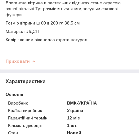
Елегантна вітрина в пастельних відтінках стане окрасою
вашої вітальні.Тут розмістяться книги,посуд чи святкові
фужери.
Розмір вітрини ш 60 в 200 гл 38,5 см
Матеріал :ЛДСП
Колір : кашемір/канелла страта натурал
Приховати
Характеристики
Основні
Виробник
ВМК-УКРАЇНА
Країна виробник
Україна
Гарантійний термін
12 міс
Кількість дверцят
1 шт.
Стан
Новий