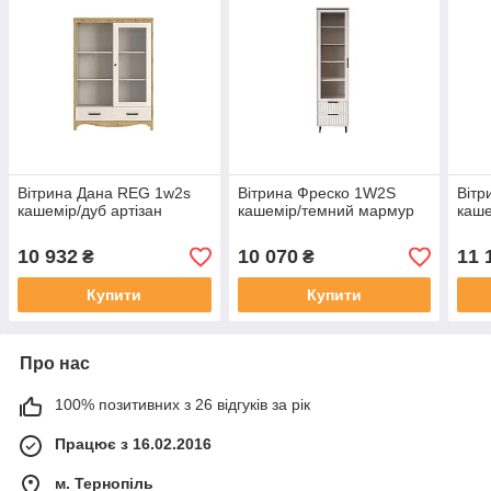
Вітрина Дана REG 1w2s
Вітрина Фреско 1W2S
Вітр
кашемір/дуб артізан
кашемір/темний мармур
каше
10 932
10 070
11 
₴
₴
Купити
Купити
Про нас
100% позитивних з 26 відгуків за рік
Працює з 16.02.2016
м. Тернопіль