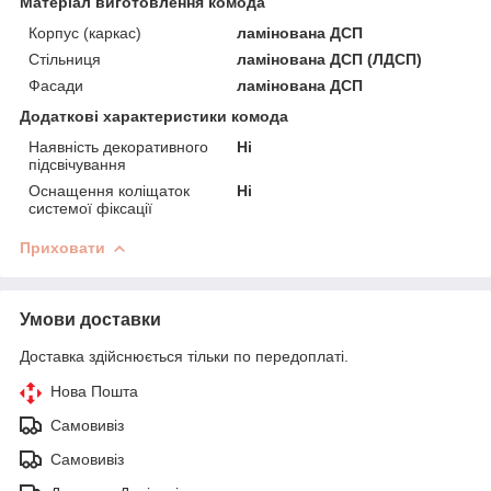
Матеріал виготовлення комода
Корпус (каркас)
ламінована ДСП
Стільниця
ламінована ДСП (ЛДСП)
Фасади
ламінована ДСП
Додаткові характеристики комода
Наявність декоративного
Ні
підсвічування
Оснащення коліщаток
Ні
системої фіксації
Приховати
Умови доставки
Доставка здійснюється тільки по передоплаті.
Нова Пошта
Самовивіз
Самовивіз