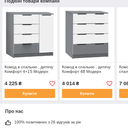
Подібні товари компанії
Комод в спальню , дитячу
Комод в спальню , дитячу
Комо
Комфорт 4+1S Модерн
Комфорт 4В Модерн
спал
4 225
4 014
7 0
₴
₴
Купити
Купити
Про нас
100% позитивних з 26 відгуків за рік