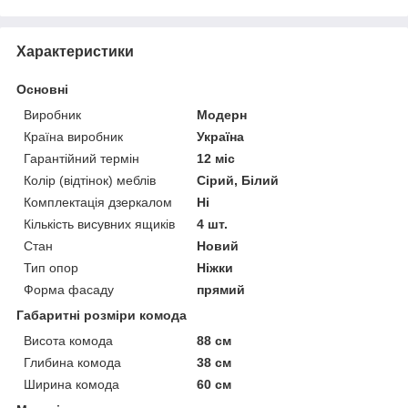
Характеристики
Основні
Виробник
Модерн
Країна виробник
Україна
Гарантійний термін
12 міс
Колір (відтінок) меблів
Сірий, Білий
Комплектація дзеркалом
Ні
Кількість висувних ящиків
4 шт.
Стан
Новий
Тип опор
Ніжки
Форма фасаду
прямий
Габаритні розміри комода
Висота комода
88 см
Глибина комода
38 см
Ширина комода
60 см