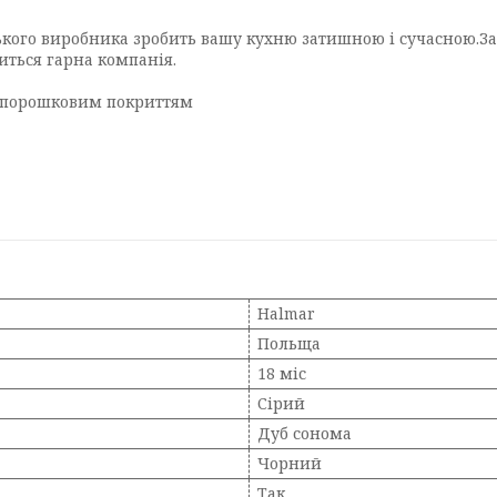
кого виробника зробить вашу кухню затишною і сучасною.За 
иться гарна компанія.
з порошковим покриттям
Halmar
Польща
18 міс
Сірий
Дуб сонома
Чорний
Так