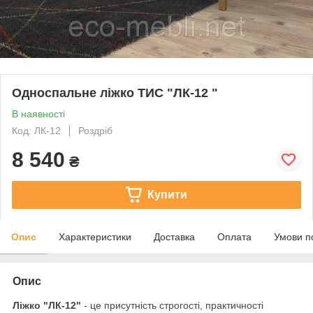
Односпальне ліжко ТИС "ЛК-12 "
В наявності
Код: ЛК-12
Роздріб
8 540
₴
Купити
Опис
Характеристики
Доставка
Оплата
Умови п
Опис
Ліжко "ЛК-12"
- це присутність строгості, практичності