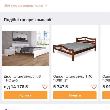
Всі умови повернення
Подібні товари компанії
Двоспальне ліжко ЛК-8
Односпальне ліжко ТИС
Одно
ТИС дуб
"ЮЛІЯ 1"
"ЮЛІ
14 178
5 747
5 9
від
₴
₴
Купити
Купити