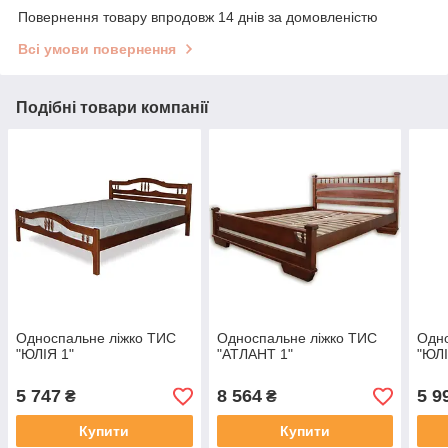
Повернення товару впродовж 14 днів за домовленістю
Всі умови повернення
Подібні товари компанії
Односпальне ліжко ТИС
Односпальне ліжко ТИС
Одно
"ЮЛІЯ 1"
"АТЛАНТ 1"
"ЮЛІ
5 747
8 564
5 9
₴
₴
Купити
Купити