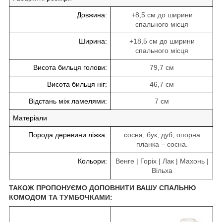
Довжина:
+8,5 см до ширини
спального місця
Ширина:
+18,5 см до ширини
спального місця
Висота бильця голови:
79,7 см
Висота бильця ніг:
46,7 см
Відстань між ламелями:
7 см
Матеріали
Порода деревини ліжка:
сосна, бук, дуб; опорна
планка – сосна.
Кольори:
Венге | Горіх | Лак | Махонь |
Вільха
ТАКОЖ ПРОПОНУЄМО ДОПОВНИТИ ВАШУ СПАЛЬНЮ
КОМОДОМ ТА ТУМБОЧКАМИ: