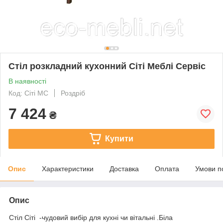
Стіл розкладний кухонний Сіті Меблі Сервіс
В наявності
Код: Сіті МС
Роздріб
7 424
₴
Купити
Опис
Характеристики
Доставка
Оплата
Умови п
Опис
Стіл Сіті -чудовий вибір для кухні чи вітальні .Біла