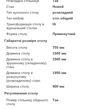
Розкладна стільниця
Так
Стан
Новий
Тип кухонного столу
розкладний
Тип меблів
стіл обідній
Трансформація столу в
Ні
журнальний столик
Форма столу
Прямокутний
Габаритні розміри столу
Висота столу
755 мм
Довжина столу
1500 мм
Довжина столу в
1500 мм
зрушеному (складеному)
стані
Довжина столу в
1950 мм
розсунутому
(розкладеному) стані
Ширина столу
900 мм
Регулювання столу
Розмір стільниці обіднього
Так
столу