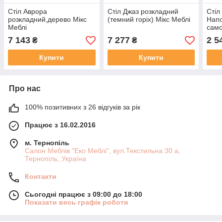
Стіл Аврора
Стіл Джаз розкладний
Стіл
розкладний,дерево Мікс
(темний горіх) Мікс Меблі
Напо
Меблі
само
7 143
7 277
2 5
₴
₴
Купити
Купити
Про нас
100% позитивних з 26 відгуків за рік
Працює з 16.02.2016
м. Тернопіль
Салон Меблів "Еко Меблі", вул.Текстильна 30 а,
Тернопіль, Україна
Контакти
Сьогодні працює з 09:00 до 18:00
Показати весь графік роботи