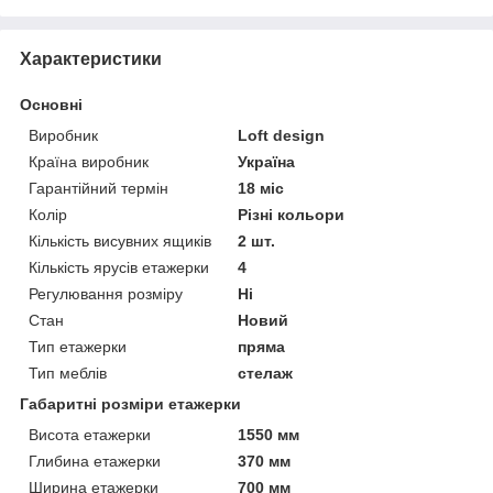
Характеристики
Основні
Виробник
Loft design
Країна виробник
Україна
Гарантійний термін
18 міс
Колір
Різні кольори
Кількість висувних ящиків
2 шт.
Кількість ярусів етажерки
4
Регулювання розміру
Ні
Стан
Новий
Тип етажерки
пряма
Тип меблів
стелаж
Габаритні розміри етажерки
Висота етажерки
1550 мм
Глибина етажерки
370 мм
Ширина етажерки
700 мм