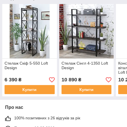
Стелаж Скіф 5-550 Loft
Стелаж Сінгл 4-1350 Loft
Конс
Design
Design
віта
Loft
Мато
6 390
10 890
10 
₴
₴
Купити
Купити
Про нас
100% позитивних з 26 відгуків за рік