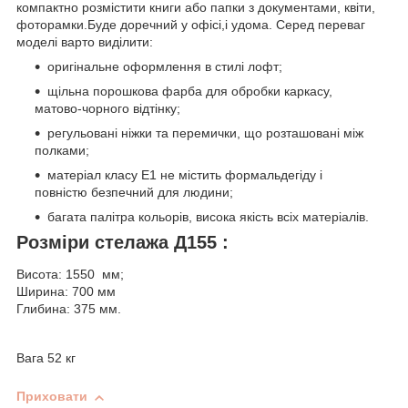
компактно розмістити книги або папки з документами, квіти,
фоторамки.Буде доречний у офісі,і удома. Серед переваг
моделі варто виділити:
оригінальне оформлення в стилі лофт;
щільна порошкова фарба для обробки каркасу,
матово-чорного відтінку;
регульовані ніжки та перемички, що розташовані між
полками;
матеріал класу Е1 не містить формальдегіду і
повністю безпечний для людини;
багата палітра кольорів, висока якість всіх матеріалів.
Розміри стелажа Д155 :
Висота: 1550 мм;
Ширина: 700 мм
Глибина: 375 мм.
Вага 52 кг
Приховати