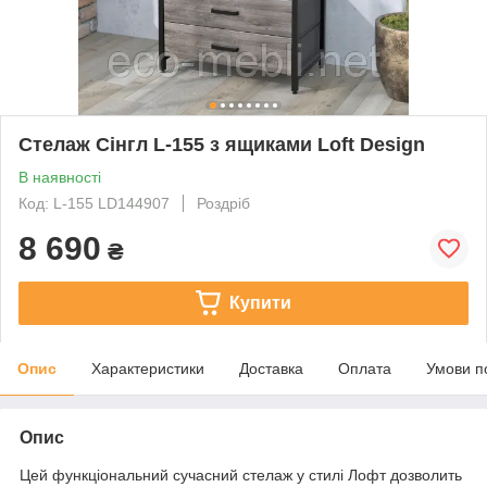
Стелаж Сінгл L-155 з ящиками Loft Design
В наявності
Код: L-155 LD144907
Роздріб
8 690
₴
Купити
Опис
Характеристики
Доставка
Оплата
Умови п
Опис
Цей функціональний сучасний стелаж у стилі Лофт дозволить