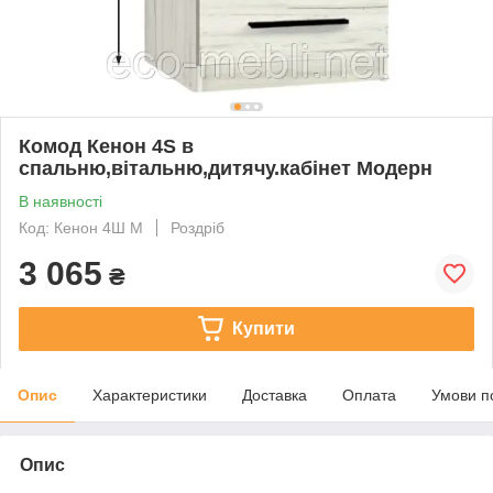
Комод Кенон 4S в
спальню,вітальню,дитячу.кабінет Модерн
В наявності
Код: Кенон 4Ш М
Роздріб
3 065
₴
Купити
Опис
Характеристики
Доставка
Оплата
Умови п
Опис