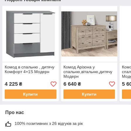
Комод в спальню , дитячу
Комод Арізона у
Комо
Комфорт 4+1S Модерн
спальню,вітальню,дитячу
спал
Модерн
Мод
4 225
6 640
5 6
₴
₴
Купити
Купити
Про нас
100% позитивних з 26 відгуків за рік