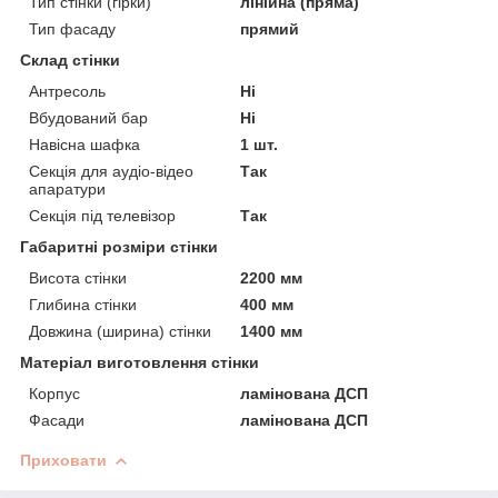
Тип стінки (гірки)
лінійна (пряма)
Тип фасаду
прямий
Склад стінки
Антресоль
Ні
Вбудований бар
Ні
Навісна шафка
1 шт.
Секція для аудіо-відео
Так
апаратури
Секція під телевізор
Так
Габаритні розміри стінки
Висота стінки
2200 мм
Глибина стінки
400 мм
Довжина (ширина) стінки
1400 мм
Матеріал виготовлення стінки
Корпус
ламінована ДСП
Фасади
ламінована ДСП
Приховати