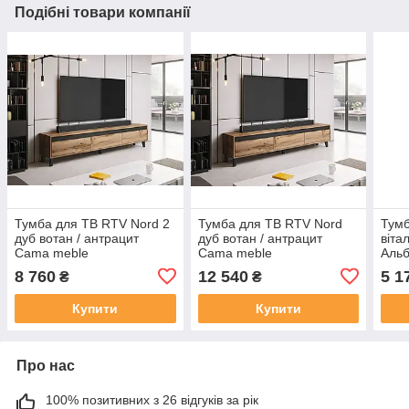
Подібні товари компанії
Тумба для ТВ RTV Nord 2
Тумба для ТВ RTV Nord
Тумб
дуб вотан / антрацит
дуб вотан / антрацит
віта
Cama meble
Cama meble
Альб
Золо
8 760
12 540
5 1
₴
₴
Купити
Купити
Про нас
100% позитивних з 26 відгуків за рік