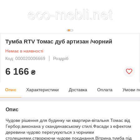
Тумба RTV Томас дуб артизан /чорний
Немає в наявності
Код: 000020006669
Роздріб
6 166
₴
Опис
Характеристики
Доставка
Оплата
Умови п
Опис
Чудове рішення для будинку чи квартири-вітальня Томас від
Гербор,виконана у скандинавському стилі.Фасади з ефектом
деревини чудово перегукуються з чорними
столешнями,створюючи чудове поєднання.Вітрина,тумба під