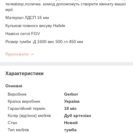
телевізор,поличка .комод допоможуть створити кімнату вашої
мрії.
Матеріал ЛДСП 16 мм
Кулькові повного висуву Hafele
Навісні петлі FGV
Розмір тумби :Д 1600 вис 500 гл 450 мм
Приховати
Характеристики
Основні
Виробник
Gerbor
Країна виробник
Україна
Гарантійний термін
18 міс
Колір (відтінок) меблів
Дуб артезіан
Стан
Новий
Тип меблів
тумба