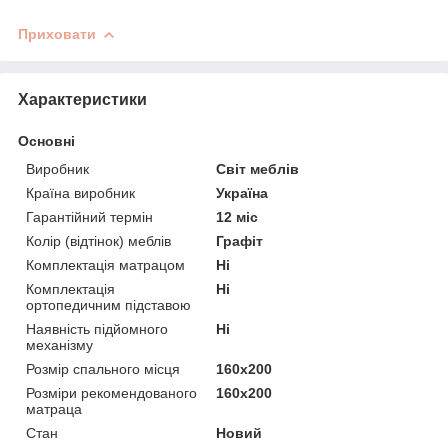
Приховати
Характеристики
Основні
Виробник
Світ меблів
Країна виробник
Україна
Гарантійний термін
12 міс
Колір (відтінок) меблів
Графіт
Комплектація матрацом
Ні
Комплектація
Ні
ортопедичним підставою
Наявність підйомного
Ні
механізму
Розмір спального місця
160х200
Розміри рекомендованого
160х200
матраца
Стан
Новий