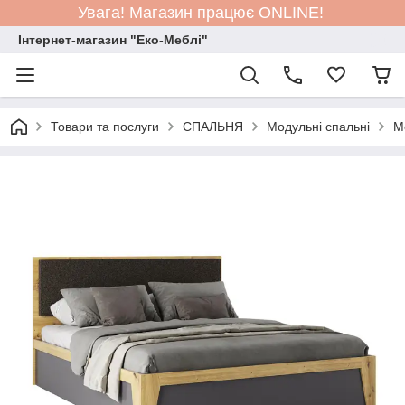
Увага! Магазин працює ONLINE!
Інтернет-магазин "Еко-Меблі"
Товари та послуги
СПАЛЬНЯ
Модульні спальні
М