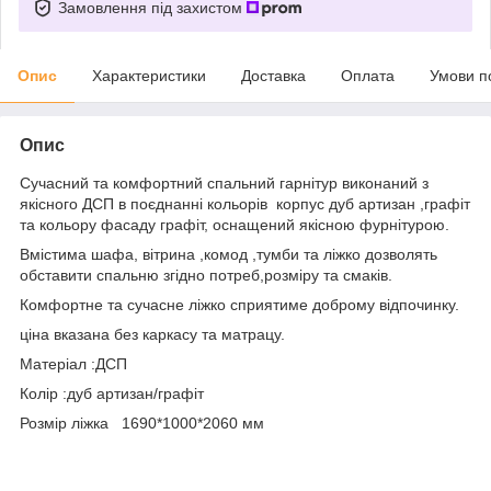
Замовлення під захистом
Опис
Характеристики
Доставка
Оплата
Умови п
Опис
Сучасний та комфортний спальний гарнітур виконаний з
якісного ДСП в поєднанні кольорів корпус дуб артизан ,графіт
та кольору фасаду графіт, оснащений якісною фурнітурою.
Вмістима шафа, вітрина ,комод ,тумби та ліжко дозволять
обставити спальню згідно потреб,розміру та смаків.
Комфортне та сучасне ліжко сприятиме доброму відпочинку.
ціна вказана без каркасу та матрацу.
Матеріал :ДСП
Колір :дуб артизан/графіт
Розмір ліжка 1690*1000*2060 мм