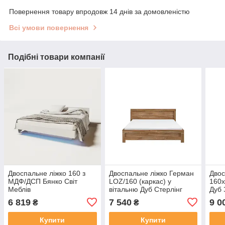
Повернення товару впродовж 14 днів за домовленістю
Всі умови повернення
Подібні товари компанії
Двоспальне ліжко 160 з
Двоспальне ліжко Герман
Двос
МДФ/ДСП Бянко Світ
LOZ/160 (каркас) у
160х
Меблів
вітальню Дуб Стерлінг
Дуб 
БРВ Україна
Граф
6 819
7 540
9 0
₴
₴
Купити
Купити