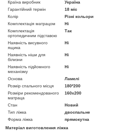
Країна виробник
Україна
Гарантійний термін
18 міс
Колір
Різні кольори
Комплектація матрацом
Ні
Комплектація
Так
ортопедичним підставою
Наявність висувного
Ні
ящика
Наявність ніши для
Ні
білизни
Наявність підйомного
Ні
механізму
Основа
Ламелі
Розмір спального місця
180*200
Розміри рекомендованого
160х200
матраца
Стан
Новий
Тип ліжка
двоспальне
Форма ліжка
прямокутна
Матеріал виготовлення ліжка