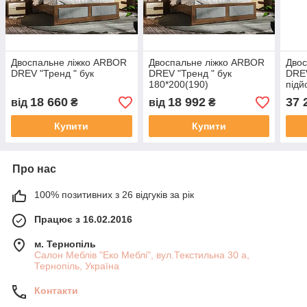
Двоспальне ліжко ARBOR
Двоспальне ліжко ARBOR
Двос
DREV "Тренд " бук
DREV "Тренд " бук
DREV
180*200(190)
підй
спин
18 660
18 992
37 
від
₴
від
₴
180*
Купити
Купити
Про нас
100% позитивних з 26 відгуків за рік
Працює з 16.02.2016
м. Тернопіль
Салон Меблів "Еко Меблі", вул.Текстильна 30 а,
Тернопіль, Україна
Контакти