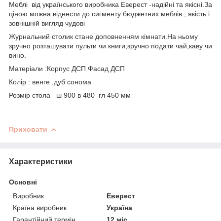
Меблі від українського виробника Еверест -надійні та якісні.За
ціною можна віднести до сигменту бюджетних меблів , якість і
зовнішній вигляд чудові
Журнальний столик стане доповненням кімнати.На ньому
зручно розташувати пульти чи книги,зручно подати чай,каву чи
вино.
Матеріали :Корпус ДСП Фасад ДСП
Колір : венге ,дуб сонома
Розмір стола ш 900 в 480 гл 450 мм
Приховати
Характеристики
Основні
Виробник
Еверест
Країна виробник
Україна
Гарантійний термін
12 міс