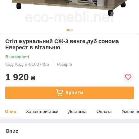
Стіл журнальний СЖ-3 венге,дуб сонома
Еверест в вітальню
В наявності
Код: Код: e-81007455
Роздріб
1 920
₴
Купити
Опис
Характеристики
Доставка
Оплата
Умови п
Опис