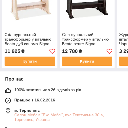
Стіл журнальний
Стіл журнальний
Журн
трансформер у вітальню
трансформер у вітальню
віта
Beata дуб сонома Signal
Beata венге Signal
Чорн
Корс
11 925
12 780
3 2
₴
₴
Купити
Купити
Про нас
100% позитивних з 26 відгуків за рік
Працює з 16.02.2016
м. Тернопіль
Салон Меблів "Еко Меблі", вул.Текстильна 30 а,
Тернопіль, Україна