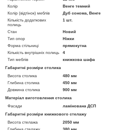
Колір
Венге темний
Колір (відтінок) меблів
Дуб сонома, Венге
Кількість додаткових
1 шт.
полиць
Стан
Новий
Тип опор
Ніжки
Форма стільниці
прямокутна
Кількість внутрішніх полиць
4
Тип меблів
книжкова шафа
Габаритні розміри столика
Висота столика
480 мм
Глибина столика
450 мм
Довжина столика
900 мм
Матеріал виготовлення столика
Фасади
ламінована ДСП
Габаритні розміри книжкового стелажу
Висота стелажа
2050 мм
Глибина стелажу
380 мм