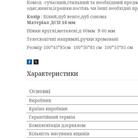
Комод -сучасний,стильний та необхідний предме
одяг,книги,іграшки.постіль чи їнші необхідні п
Колір
: Білий,дуб венге,дуб сонома
Матеріал ДСП 16 мм
Ніжки круглі,металеві,д 60мм В 60 мм
Телескопічні напрямні,ручки хромовані
Розмір 100*45*85см 100*50*85 см 100*55*85 см
Характеристики
Основні
Виробник
Країна виробник
Гарантійний термін
Комплектація дзеркалом
Кількість висувних ящиків