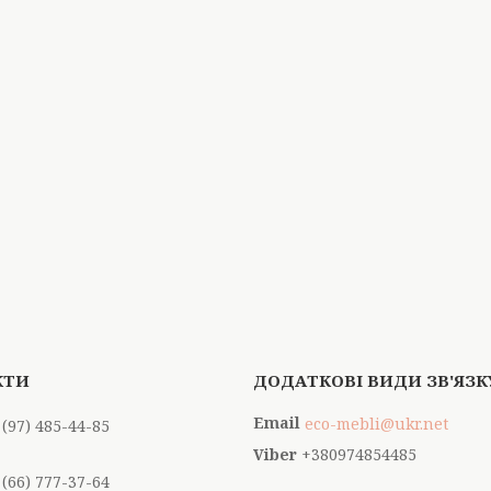
eco-mebli@ukr.net
 (97) 485-44-85
+380974854485
 (66) 777-37-64