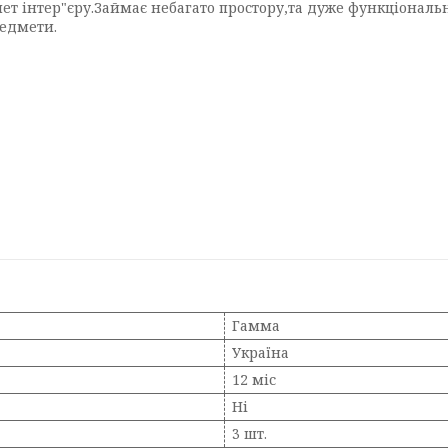
т інтер"єру.Займає небагато простору,та дуже функціональ
редмети.
Гамма
Україна
12 міс
Ні
3 шт.