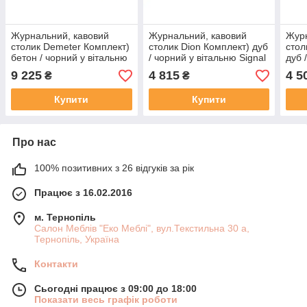
Журнальний, кавовий
Журнальний, кавовий
Журн
столик Demeter Комплект)
столик Dion Комплект) дуб
стол
бетон / чорний у вітальню
/ чорний у вітальню Signal
дуб 
Signal
Sign
9 225
4 815
4 5
₴
₴
Купити
Купити
Про нас
100% позитивних з 26 відгуків за рік
Працює з 16.02.2016
м. Тернопіль
Салон Меблів "Еко Меблі", вул.Текстильна 30 а,
Тернопіль, Україна
Контакти
Сьогодні працює з 09:00 до 18:00
Показати весь графік роботи