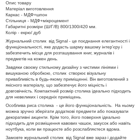
Опис товару
Матеріал виготовлення
Каркас - МДФ+шпон
Стільниця - МДФ+мікроцемент
Габаритні розміри (Ш/Г/В) 800/1300/420 мм.
Колір - екрю/ дуб
Журнальний столик від Signal - це поєднання елегантності і
функціональності, яке додасть шарму вашому інтер'єру і
забезпечить місце для розташування книг, журналів і
предметів на кожен день.
Завдяки своєму стильному дизайну з чистими лініями і
вишуканою обробкою, столик створює візуальну
привабливість в будь-якому приміщенні. Він виготовлений з
якісного матеріалу, що забезпечує його міцність і
довговічність. Компактний розмір столика ідеально підходить
для невеликих і середніх приміщень.
Особлива риса столика - це його функціональність. На ньому
можна зручно зберігати додаткові предмети або показувати
декоративні акценти. Крім того, його поверхня ідеально
підходить для розміщення кавових чашок, закусок або навіть
ноутбука, коли ви працюєте або розслабляєтеся вдома.
Замовте журнальний столик від Signal вже зараз і додайте