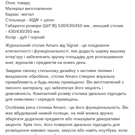
Опис товару
Матеріал виготовлення
Каркас -метал
Стільниця - МДФ + шпон
Габаритні розміри (Ш/Г/В) 530/530/450 мм., менший столик
- 430/430/350 мм.
Колір - дуб / чорний
Журнальний столик Amaro від Signal - це поєднання
елегантності і функціональності, яке додасть шарму вашому
інтер'єру і забезпечить зручну площадку для розташування
книг, журналів і предметів на кожен день.
Завдяки своєму стильному дизайну з чистими лініями і
вишуканою обробкою, столик Amaro створює візуальну
привабливість в будь-якому приміщенні. Він виготовлений з
якісного матеріалу, що забезпечує його міцність і
довговічність. Компактний розмір столика ідеально підходить
для невеликих і середніх приміщень.
Особлива риса столика Amaro - це його функціональність. Він
має вбудований нижній полицю, на якій можна зручно
зберігати додаткові предмети або показувати декоративні
акценти. Крім того, його поверхня ідеально підходить для
розміщення кавових чашок, закусок або навіть ноутбука, коли