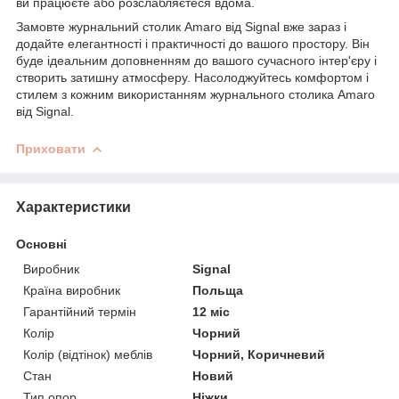
ви працюєте або розслабляєтеся вдома.
Замовте журнальний столик Amaro від Signal вже зараз і
додайте елегантності і практичності до вашого простору. Він
буде ідеальним доповненням до вашого сучасного інтер'єру і
створить затишну атмосферу. Насолоджуйтесь комфортом і
стилем з кожним використанням журнального столика Amaro
від Signal.
Приховати
Характеристики
Основні
Виробник
Signal
Країна виробник
Польща
Гарантійний термін
12 міс
Колір
Чорний
Колір (відтінок) меблів
Чорний, Коричневий
Стан
Новий
Тип опор
Ніжки