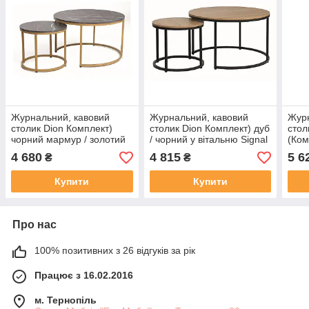
Журнальний, кавовий
Журнальний, кавовий
Журн
столик Dion Комплект)
столик Dion Комплект) дуб
стол
чорний мармур / золотий
/ чорний у вітальню Signal
(Ком
у вітальню Signal
віта
4 680
4 815
5 6
₴
₴
Купити
Купити
Про нас
100% позитивних з 26 відгуків за рік
Працює з 16.02.2016
м. Тернопіль