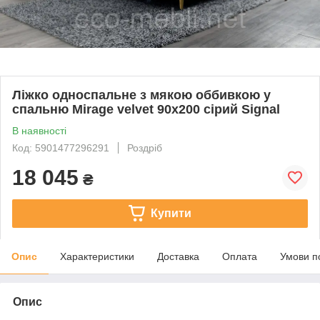
Ліжко односпальне з мякою оббивкою у
спальню Mirage velvet 90x200 сірий Signal
В наявності
Код: 5901477296291
Роздріб
18 045
₴
Купити
Опис
Характеристики
Доставка
Оплата
Умови п
Опис