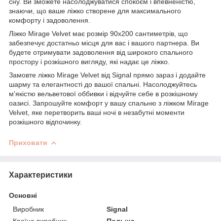
сну. Ви зможете насолоджуватися спокоєм і впевненістю,
знаючи, що ваше ліжко створене для максимального
комфорту і задоволення.
Ліжко Mirage Velvet має розмір 90х200 сантиметрів, що
забезпечує достатньо місця для вас і вашого партнера. Ви
будете отримувати задоволення від широкого спального
простору і розкішного вигляду, які надає це ліжко.
Замовте ліжко Mirage Velvet від Signal прямо зараз і додайте
шарму та елегантності до вашої спальні. Насолоджуйтесь
м'якістю вельветової оббивки і відчуйте себе в розкішному
оазисі. Запрошуйте комфорт у вашу спальню з ліжком Mirage
Velvet, яке перетворить ваші ночі в незабутні моменти
розкішного відпочинку.
Приховати
Характеристики
Основні
Виробник
Signal
Країна виробник
Польща