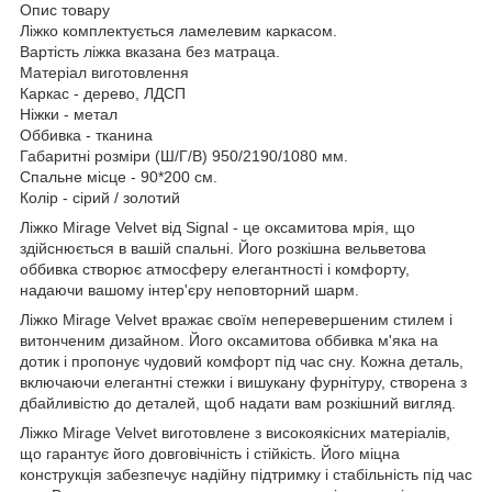
Опис товару
Ліжко комплектується ламелевим каркасом.
Вартість ліжка вказана без матраца.
Матеріал виготовлення
Каркас - дерево, ЛДСП
Ніжки - метал
Оббивка - тканина
Габаритні розміри (Ш/Г/В) 950/2190/1080 мм.
Спальне місце - 90*200 см.
Колір - сірий / золотий
Ліжко Mirage Velvet від Signal - це оксамитова мрія, що
здійснюється в вашій спальні. Його розкішна вельветова
оббивка створює атмосферу елегантності і комфорту,
надаючи вашому інтер'єру неповторний шарм.
Ліжко Mirage Velvet вражає своїм неперевершеним стилем і
витонченим дизайном. Його оксамитова оббивка м'яка на
дотик і пропонує чудовий комфорт під час сну. Кожна деталь,
включаючи елегантні стежки і вишукану фурнітуру, створена з
дбайливістю до деталей, щоб надати вам розкішний вигляд.
Ліжко Mirage Velvet виготовлене з високоякісних матеріалів,
що гарантує його довговічність і стійкість. Його міцна
конструкція забезпечує надійну підтримку і стабільність під час