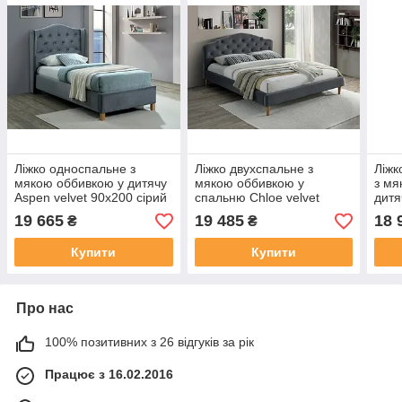
Ліжко односпальне з
Ліжко двухспальне з
Ліжк
мякою оббивкою у дитячу
мякою оббивкою у
з мя
Aspen velvet 90x200 сірий
спальню Chloe velvet
дитя
Signal
160x200 сірий Signal
сіри
19 665
19 485
18 
₴
₴
Купити
Купити
Про нас
100% позитивних з 26 відгуків за рік
Працює з 16.02.2016