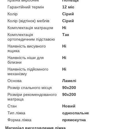
Гарантійний термін
12 міс
Колір
Сірий
Колір (відтінок) меблів
Сірий
Комплектація матрацом
Ні
Комплектація
Так
ортопедичним підставою
Наявність висувного
Ні
ящика
Наявність ніши для
Ні
білизни
Наявність підйомного
Ні
механізму
Основа
Ламелі
Розмір спального місця
90х200
Розміри рекомендованого
90х200
матраца
Стан
Новий
Тип ліжка
односпальне
Форма ліжка
прямокутна
Матеріал виготовлення ліжка