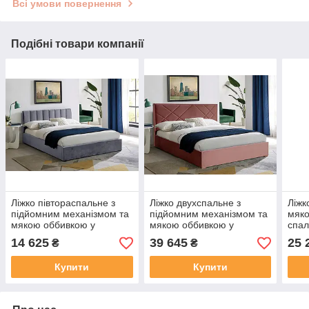
Всі умови повернення
Подібні товари компанії
Ліжко півтораспальне з
Ліжко двухспальне з
Ліжк
підйомним механізмом та
підйомним механізмом та
мяко
мякою оббивкою у
мякою оббивкою у
спал
спальню Montreal velvet
спальню Magia 2 velvet
160x
14 625
39 645
25 
₴
₴
140x200 сірий Signal
160x200 рожевий Signal
Купити
Купити