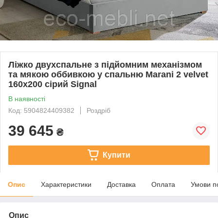
Ліжко двухспальне з підйомним механізмом
та мякою оббивкою у спальню Marani 2 velvet
160x200 сірий Signal
В наявності
Код: 5904824409382
Роздріб
39 645
₴
Купити
Опис
Характеристики
Доставка
Оплата
Умови п
Опис