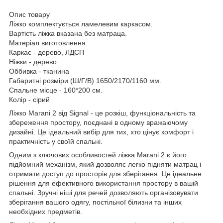
Опис товару
Ліжко комплектується ламелевим каркасом.
Вартість ліжка вказана без матраца.
Матеріал виготовлення
Каркас - дерево, ЛДСП
Ніжки - дерево
Оббивка - тканина
Габаритні розміри (Ш/Г/В) 1650/2170/1160 мм.
Спальне місце - 160*200 см.
Колір - сірий
Ліжко Marani 2 від Signal - це розкіш, функціональність та
збереження простору, поєднані в одному вражаючому
дизайні. Це ідеальний вибір для тих, хто цінує комфорт і
практичність у своїй спальні.
Одним з ключових особливостей ліжка Marani 2 є його
підйомний механізм, який дозволяє легко підняти матрац і
отримати доступ до просторів для зберігання. Це ідеальне
рішення для ефективного використання простору в вашій
спальні. Зручні ніші для речей дозволяють організовувати
зберігання вашого одягу, постільної білизни та інших
необхідних предметів.