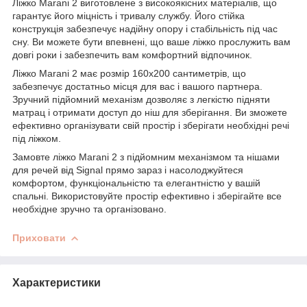
Ліжко Marani 2 виготовлене з високоякісних матеріалів, що
гарантує його міцність і тривалу службу. Його стійка
конструкція забезпечує надійну опору і стабільність під час
сну. Ви можете бути впевнені, що ваше ліжко прослужить вам
довгі роки і забезпечить вам комфортний відпочинок.
Ліжко Marani 2 має розмір 160х200 сантиметрів, що
забезпечує достатньо місця для вас і вашого партнера.
Зручний підйомний механізм дозволяє з легкістю підняти
матрац і отримати доступ до ніш для зберігання. Ви зможете
ефективно організувати свій простір і зберігати необхідні речі
під ліжком.
Замовте ліжко Marani 2 з підйомним механізмом та нішами
для речей від Signal прямо зараз і насолоджуйтеся
комфортом, функціональністю та елегантністю у вашій
спальні. Використовуйте простір ефективно і зберігайте все
необхідне зручно та організовано.
Приховати
Характеристики