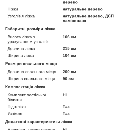
дерево
Ніжки
натуральне дерево
Узголів'я ліжка
натуральне дерево, ДСП
ламінована
Габаритні розміри ліжка
Висота ліжка з
106 см
урахуванням узголів'я
Довжина ліжка
215 см
Ширина ліжка
104 см
Розміри спального місця
Довжина спального місця
200 см
Ширина спального місця
90 см
Комплектація ліжка
Комплект постільної
Ні
білизни
Підголів'я
Так
Узніжжя
Так
Додаткові характеристики ліжка
Наявність декоративного
Ні