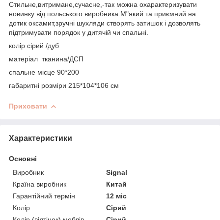
Стильне,витримане,сучасне,-так можна охарактеризувати
новинку від польського виробника.М"який та приємний на
дотик оксамит,зручні шухляди створять затишок і дозволять
підтримувати порядок у дитячій чи спальні.
колір сірий /дуб
матеріал тканина/ДСП
спальне місце 90*200
габаритні розміри 215*104*106 см
Приховати
Характеристики
Основні
Виробник
Signal
Країна виробник
Китай
Гарантійний термін
12 міс
Колір
Сірий
Колір (відтінок) меблів
Сірий