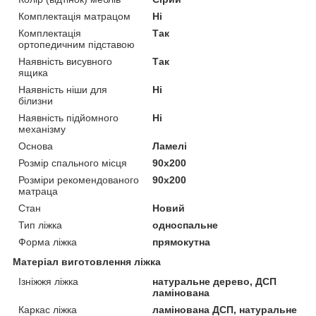
Комплектація матрацом
Ні
Комплектація
Так
ортопедичним підставою
Наявність висувного
Так
ящика
Наявність ніши для
Ні
білизни
Наявність підйомного
Ні
механізму
Основа
Ламелі
Розмір спального місця
90х200
Розміри рекомендованого
90х200
матраца
Стан
Новий
Тип ліжка
односпальне
Форма ліжка
прямокутна
Матеріал виготовлення ліжка
Ізніжжя ліжка
натуральне дерево, ДСП
ламінована
Каркас ліжка
ламінована ДСП, натуральне