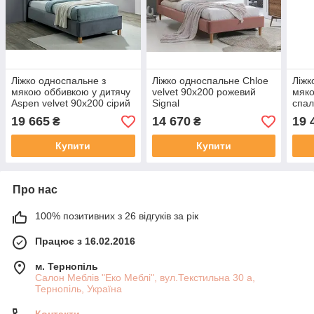
Ліжко односпальне з
Ліжко односпальне Chloe
Ліжк
мякою оббивкою у дитячу
velvet 90x200 рожевий
мяко
Aspen velvet 90x200 сірий
Signal
спал
Signal
160x
19 665
14 670
19 
₴
₴
Купити
Купити
Про нас
100% позитивних з 26 відгуків за рік
Працює з 16.02.2016
м. Тернопіль
Салон Меблів "Еко Меблі", вул.Текстильна 30 а,
Тернопіль, Україна