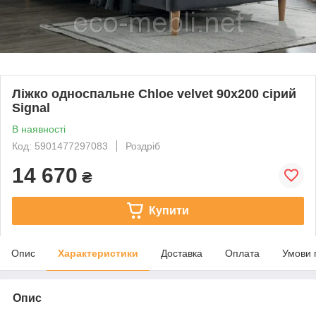
Ліжко односпальне Chloe velvet 90х200 сірий
Signal
В наявності
Код: 5901477297083
Роздріб
14 670
₴
Купити
Опис
Характеристики
Доставка
Оплата
Умови 
Опис