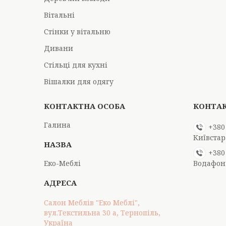
Вітальні
Стінки у вітальню
Дивани
Стільці для кухні
Вішалки для одягу
Галина
+380
Київстар
+380
Еко-Меблі
Водафон
Салон Меблів "Еко Меблі",
вул.Текстильна 30 а, Тернопіль,
Україна