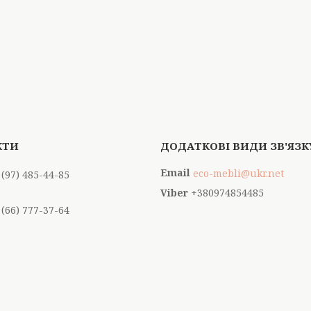
eco-mebli@ukr.net
 (97) 485-44-85
+380974854485
 (66) 777-37-64