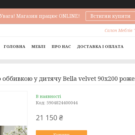
Увага! Магазин працює ONLINE!
Встигни купити
Салон Меблів "
ГОЛОВНА
МЕБЛІ
ПРО НАС
ДОСТАВКА І ОПЛАТА
оббивкою у дитячу Bella velvet 90x200 роже
В наявності
Код:
5904824400044
21 150 ₴
Купити