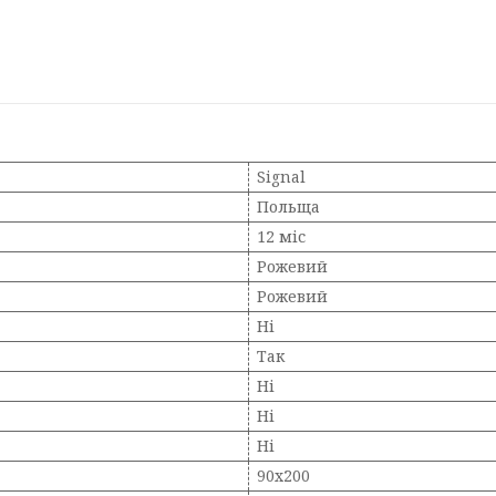
Signal
Польща
12 міс
Рожевий
Рожевий
Ні
Так
Ні
Ні
Ні
90х200