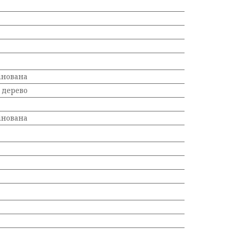
інована
 дерево
інована