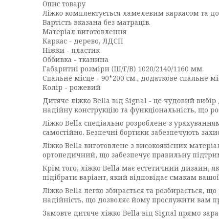
Опис товару
Ліжко комплектується ламелевим каркасом та д
Вартість вказана без матраців.
Матеріал виготовлення
Каркас - дерево, ЛДСП
Ніжки - пластик
Оббивка - тканина
Габаритні розміри (Ш/Г/В) 1020/2140/1160 мм.
Спальне місце - 90*200 см., додаткове спальне мі
Колір - рожевий
Дитяче ліжко Bella від Signal - це чудовий вибі
надійну конструкцію та функціональність, що ро
Ліжко Bella спеціально розроблене з урахуванням
самостійно. Безпечні бортики забезпечують захи
Ліжко Bella виготовлене з високоякісних матеріа
ортопедичний, що забезпечує правильну підтрим
Крім того, ліжко Bella має естетичний дизайн, я
підібрати варіант, який відповідає смакам вашо
Ліжко Bella легко збирається та розбирається, щ
надійність, що дозволяє йому прослужити вам пр
Замовте дитяче ліжко Bella від Signal прямо зар