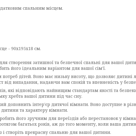
одатковим спальним місцем.
сце - 90х195х18 см.
р для створення затишної та безпечної спальні для вашої дит
бить його ідеальним варіантом для вашої сім'ї.
 потреб дітей. Воно має низьку висоту, що дозволяє дитині 
ст від випадання, надаючи вам спокій та впевненість у безп
лів, які відповідають найвищим стандартам якості та безпеки
ку хребта вашої дитини під час сну.
кий доповнить інтер'єр дитячої кімнати. Воно доступне в різ
ї дитини та характеру кімнати.
о робить його зручним для переїздів або перестановок у кімна
отягом багатьох років, аж до того моменту, коли ваша дитина
аз і створіть прекрасну спальню для вашої дитини.