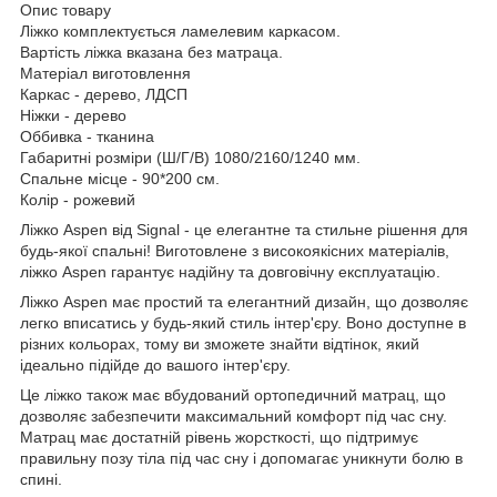
Опис товару
Ліжко комплектується ламелевим каркасом.
Вартість ліжка вказана без матраца.
Матеріал виготовлення
Каркас - дерево, ЛДСП
Ніжки - дерево
Оббивка - тканина
Габаритні розміри (Ш/Г/В) 1080/2160/1240 мм.
Спальне місце - 90*200 см.
Колір - рожевий
Ліжко Aspen від Signal - це елегантне та стильне рішення для
будь-якої спальні! Виготовлене з високоякісних матеріалів,
ліжко Aspen гарантує надійну та довговічну експлуатацію.
Ліжко Aspen має простий та елегантний дизайн, що дозволяє
легко вписатись у будь-який стиль інтер'єру. Воно доступне в
різних кольорах, тому ви зможете знайти відтінок, який
ідеально підійде до вашого інтер'єру.
Це ліжко також має вбудований ортопедичний матрац, що
дозволяє забезпечити максимальний комфорт під час сну.
Матрац має достатній рівень жорсткості, що підтримує
правильну позу тіла під час сну і допомагає уникнути болю в
спині.