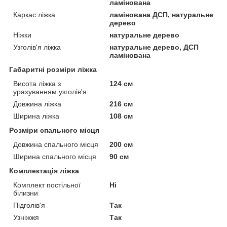
ламінована
Каркас ліжка
ламінована ДСП, натуральне
дерево
Ніжки
натуральне дерево
Узголів'я ліжка
натуральне дерево, ДСП
ламінована
Габаритні розміри ліжка
Висота ліжка з
124 см
урахуванням узголів'я
Довжина ліжка
216 см
Ширина ліжка
108 см
Розміри спального місця
Довжина спального місця
200 см
Ширина спального місця
90 см
Комплектація ліжка
Комплект постільної
Ні
білизни
Підголів'я
Так
Узніжжя
Так