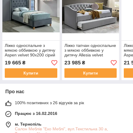
Ліжко односпальне з
Ліжко тапчан односпальне
Ліжк
мякою оббивкою у дитячу
з мякою оббивкою у
мяко
Aspen velvet 90x200 сірий
дитячу Allesia velvet
Aspe
Signal
90x200 сірий Signal
беже
19 665
23 985
21 
₴
₴
Купити
Купити
Про нас
100% позитивних з 26 відгуків за рік
Працює з 16.02.2016
м. Тернопіль
Салон Меблів "Еко Меблі", вул.Текстильна 30 а,