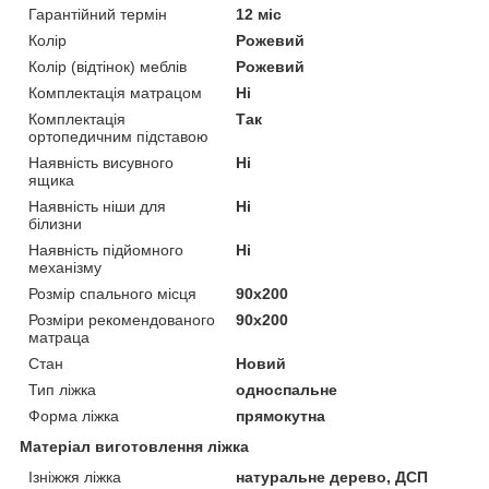
Гарантійний термін
12 міс
Колір
Рожевий
Колір (відтінок) меблів
Рожевий
Комплектація матрацом
Ні
Комплектація
Так
ортопедичним підставою
Наявність висувного
Ні
ящика
Наявність ніши для
Ні
білизни
Наявність підйомного
Ні
механізму
Розмір спального місця
90х200
Розміри рекомендованого
90х200
матраца
Стан
Новий
Тип ліжка
односпальне
Форма ліжка
прямокутна
Матеріал виготовлення ліжка
Ізніжжя ліжка
натуральне дерево, ДСП