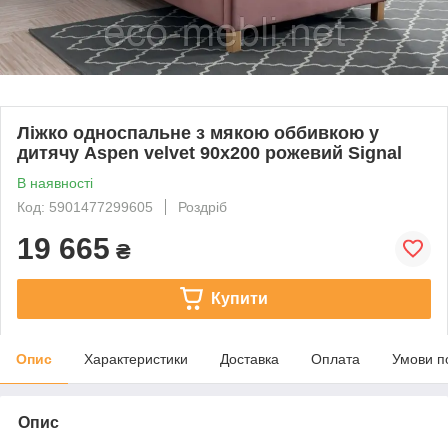
Ліжко односпальне з мякою оббивкою у
дитячу Aspen velvet 90x200 рожевий Signal
В наявності
Код: 5901477299605
Роздріб
19 665
₴
Купити
Опис
Характеристики
Доставка
Оплата
Умови п
Опис