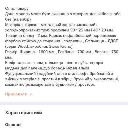
Опис товару
Дана модель може бути виканана з отвором для кабелів, або
без (на вибір)
Матеріал: каркас - металевий каркас виконаний з
холоднопрокатних труб профілем 50 * 25 мм і 40 * 20 мм.
Товщина стінок - 2 мм. Каркас пофарбований порошковою
фарбою стійкою до стирання і подряпин., Стільниця - ЛДСП
(серія Wood, виробник Swiss Krono)
Розмір: Ширина - 1600 мм., Глибина - 700 мм., Висота - 750
мм.
Колір: каркас - хром, стільниця - венге луїзіана,горіх
модена,дуб палена,дуб борас,німфея альба
Фунуціональний і надійний стіл в стилі лофт. Зроблений з
якісних матеріалів, простий в збірці. Зручний у використанні,
компактно розміщується в будь-якому просторі.
Приховати
Характеристики
Основні