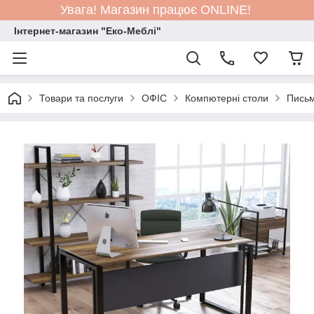
Увага! Магазин працює ONLINE!
Інтернет-магазин "Еко-Меблі"
Товари та послуги
ОФІС
Компютерні столи
Письм