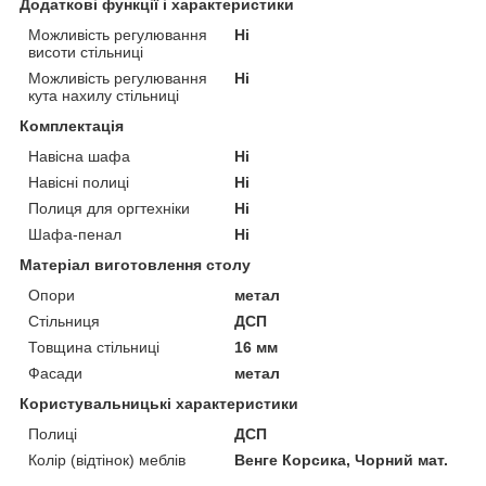
Додаткові функції і характеристики
Можливість регулювання
Ні
висоти стільниці
Можливість регулювання
Ні
кута нахилу стільниці
Комплектація
Навісна шафа
Ні
Навісні полиці
Ні
Полиця для оргтехніки
Ні
Шафа-пенал
Ні
Матеріал виготовлення столу
Опори
метал
Стільниця
ДСП
Товщина стільниці
16 мм
Фасади
метал
Користувальницькі характеристики
Полиці
ДСП
Колір (відтінок) меблів
Венге Корсика, Чорний мат.