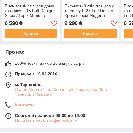
Письмовий стіл для дому
Письмовий стіл для дому
Пись
та офісу L-15 Loft Design
та офісу L-27 Loft Design
та о
Хром / Горіх Модена
Хром / Горіх Модена
Loft
Мод
6 590
9 290
6 5
₴
₴
Купити
Купити
Про нас
100% позитивних з 26 відгуків за рік
Працює з 16.02.2016
м. Тернопіль
Салон Меблів "Еко Меблі", вул.Текстильна 30 а,
Тернопіль, Україна
Контакти
Сьогодні працює з 09:00 до 18:00
Показати весь графік роботи