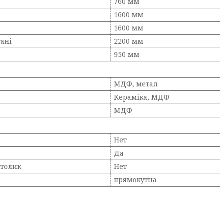
760 мм
1600 мм
1600 мм
тані
2200 мм
950 мм
МДФ, метал
Кераміка, МДФ
МДФ
Нет
Да
столик
Нет
прямокутна