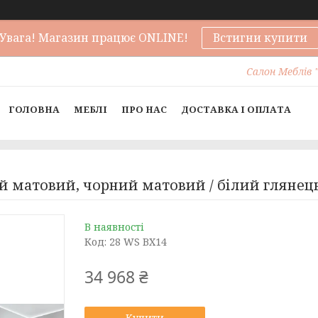
Увага! Магазин працює ONLINE!
Встигни купити
Салон Меблів "
ГОЛОВНА
МЕБЛІ
ПРО НАС
ДОСТАВКА І ОПЛАТА
ий матовий, чорний матовий / білий глянец
В наявності
Код:
28 WS BX14
34 968 ₴
Купити