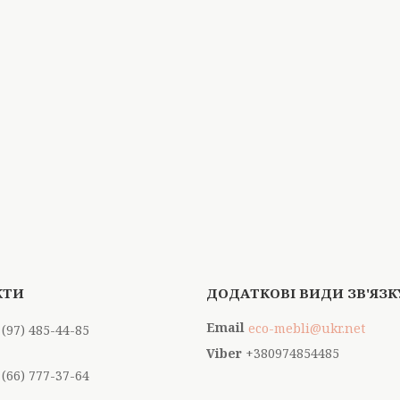
eco-mebli@ukr.net
 (97) 485-44-85
+380974854485
 (66) 777-37-64