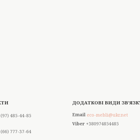
eco-mebli@ukr.net
 (97) 485-44-85
+380974854485
 (66) 777-37-64