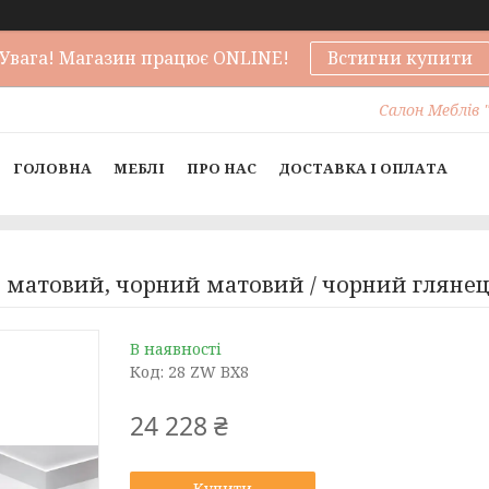
Увага! Магазин працює ONLINE!
Встигни купити
Салон Меблів "
ГОЛОВНА
МЕБЛІ
ПРО НАС
ДОСТАВКА І ОПЛАТА
й матовий, чорний матовий / чорний гляне
В наявності
Код:
28 ZW BX8
24 228 ₴
Купити