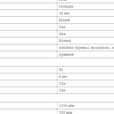
Польща
18 міс
Білий
Так
Лак
Новий
лінійна (пряма), модульна, 
прямий
Ні
6 шт.
Так
Так
1250 мм
320 мм