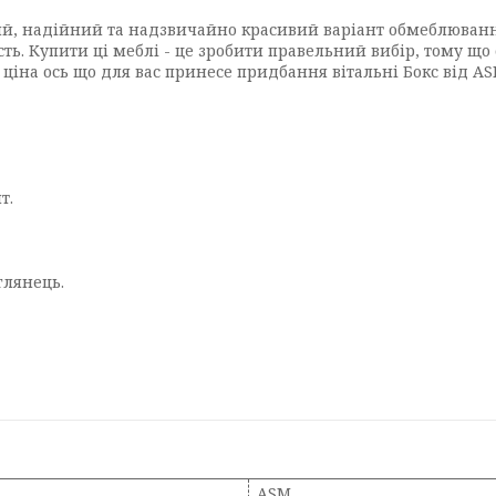
й, надійний та надзвичайно красивий варіант обмеблювання 
ть. Купити ці меблі - це зробити правельний вибір, тому що 
ціна ось що для вас принесе придбання вітальні Бокс від A
т.
глянець
.
ASM