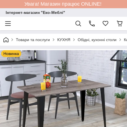
Увага! Магазин працює ONLINE!
Інтернет-магазин "Еко-Меблі"
Товари та послуги
КУХНЯ
Обідні, кухонні столи
К
Новинка