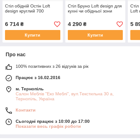
Cтіл обідній Остін Loft
Cтіл Бруно Loft design для
Cтіл
design круглий 700
кухні чи обідньої зони
Loft
6 714
4 290
5 8
₴
₴
Купити
Купити
Про нас
100% позитивних з 26 відгуків за рік
Працює з 16.02.2016
м. Тернопіль
Салон Меблів "Еко Меблі", вул.Текстильна 30 а,
Тернопіль, Україна
Контакти
Сьогодні працює з 10:00 до 17:00
Показати весь графік роботи