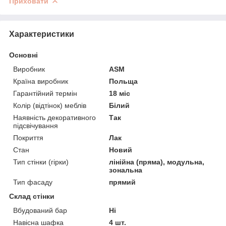
Приховати
Характеристики
Основні
Виробник
ASM
Країна виробник
Польща
Гарантійний термін
18 міс
Колір (відтінок) меблів
Білий
Наявність декоративного
Так
підсвічування
Покриття
Лак
Стан
Новий
Тип стінки (гірки)
лінійна (пряма), модульна,
зональна
Тип фасаду
прямий
Склад стінки
Вбудований бар
Ні
Навісна шафка
4 шт.