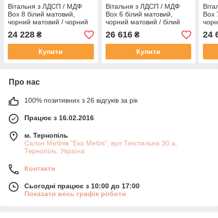
Вітальня з ЛДСП / МДФ
Вітальня з ЛДСП / МДФ
Віта
Box 8 білий матовий,
Box 6 білий матовий,
Box 
чорний матовий / чорний
чорний матовий / білий
чорн
глянець ASM
глянець ASM
гля
24 228
26 616
24 
₴
₴
Купити
Купити
Про нас
100% позитивних з 26 відгуків за рік
Працює з 16.02.2016
м. Тернопіль
Салон Меблів "Еко Меблі", вул.Текстильна 30 а,
Тернопіль, Україна
Контакти
Сьогодні працює з 10:00 до 17:00
Показати весь графік роботи