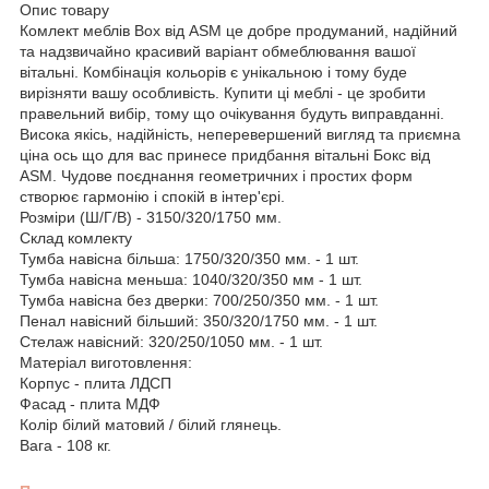
Опис товару
Комлект меблів Box від ASM це добре продуманий, надійний
та надзвичайно красивий варіант обмеблювання вашої
вітальні. Комбінація кольорів є унікальною і тому буде
вирізняти вашу особливість. Купити ці меблі - це зробити
правельний вибір, тому що очікування будуть виправданні.
Висока якісь, надійність, неперевершений вигляд та приємна
ціна ось що для вас принесе придбання вітальні Бокс від
ASM. Чудове поєднання геометричних і простих форм
створює гармонію і спокій в інтер'єрі.
Розміри (Ш/Г/В) -
3150/320/1750 мм.
Склад комлекту
Тумба навісна більша: 1750/320/350 мм. - 1 шт.
Тумба навісна меньша: 1040/320/350 мм - 1 шт.
Тумба навісна без дверки: 700/250/350 мм. - 1 шт.
Пенал навісний більший: 350/320/1750 мм. - 1 шт.
Стелаж навісний: 320/250/1050 мм. - 1 шт.
Матеріал виготовлення:
Корпус - плита ЛДСП
Фасад - плита МДФ
Колір
білий матовий / білий глянець
.
Вага - 108 кг.